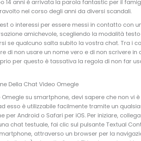
 14 anni è arrivata la parola fantastic per il fami
volto nel corso degli anni da diversi scandali.
erest o interessi per essere messi in contatto con 
ersazione amichevole, scegliendo la modalità testo
tirsi se qualcuno salta subito la vostra chat. Tra i 
 di non usare un nome vero e di non scrivere in 
oprio per questo è tassativa la regola di non far u
one Della Chat Video Omegle
 Omegle su smartphone, devi sapere che non vi è
ad esso è utilizzabile facilmente tramite un qualsi
r Android o Safari per iOS. Per iniziare, collegati
una chat testuale, fai clic sul pulsante Textual Conte
 smartphone, attraverso un browser per la naviga