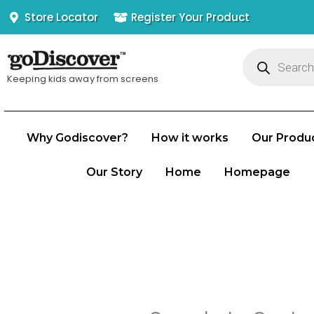
Skip
Store Locator
Register Your Product
to
Products
content
search
Keeping kids away from screens
Why Godiscover?
How it works
Our Produ
Our Story
Home
Homepage