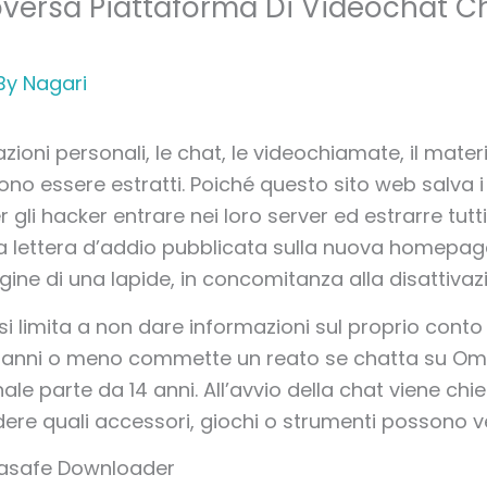
versa Piattaforma Di Videochat C
By
Nagari
azioni personali, le chat, le videochiamate, il mate
ssono essere estratti. Poiché questo sito web salva i
r gli hacker entrare nei loro server ed estrarre tutti 
lla lettera d’addio pubblicata sulla nuova homepag
e di una lapide, in concomitanza alla disattivazi
si limita a non dare informazioni sul proprio conto 
12 anni o meno commette un reato se chatta su Om
nale parte da 14 anni. All’avvio della chat viene chi
ere quali accessori, giochi o strumenti possono ve
zzasafe Downloader