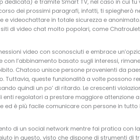
p dedicata) e tramite Smart TV, nel caso in cui tu
 corso dei prossimi paragrafi, infatti, ti spiegherò
 e videochattare in totale sicurezza e anonimato.
 siti di video chat molto popolari, come Chatroulet
nessioni video con sconosciuti e embrace un’opzion
e con l’abbinamento basato sugli interessi, rimane l
ibito. Chatoso unisce persone provenienti da paes
o. Tuttavia, queste funzionalità a volte possono ren
ndo quindi un po’ di ritardo. Le crescenti violazion
i enti regolatori a prestare maggiore attenzione 
e ed è più facile comunicare con persone in tutto
mento di un social network mentre fai pratica con l
aiuto in questo, visto che dispone di strumenti di t