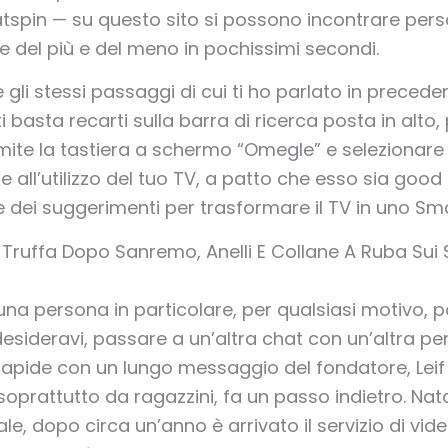
atspin — su questo sito si possono incontrare pers
 del più e del meno in pochissimi secondi.
 gli stessi passaggi di cui ti ho parlato in prece
ti basta recarti sulla barra di ricerca posta in alto
ite la tastiera a schermo “Omegle” e selezionare il
re all’utilizzo del tuo TV, a patto che esso sia good 
re dei suggerimenti per trasformare il TV in uno Sm
a Truffa Dopo Sanremo, Anelli E Collane A Ruba Sui
una persona in particolare, per qualsiasi motivo,
desideravi, passare a un’altra chat con un’altra pe
apide con un lungo messaggio del fondatore, Leif 
oprattutto da ragazzini, fa un passo indietro. Na
e, dopo circa un’anno è arrivato il servizio di vi