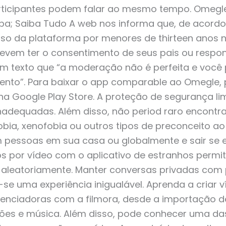
ticipantes podem falar ao mesmo tempo. Omegle 
a; Saiba Tudo A web nos informa que, de acord
so da plataforma por menores de thirteen anos nã
vem ter o consentimento de seus pais ou responsáv
 um texto que “a moderação não é perfeita e voc
to”. Para baixar o app comparable ao Omegle,
na Google Play Store. A proteção de segurança li
inadequadas. Além disso, não period raro encontra
ia, xenofobia ou outros tipos de preconceito ao u
pessoas em sua casa ou globalmente e sair se e
s por vídeo com o aplicativo de estranhos permi
s aleatoriamente. Manter conversas privadas com 
se uma experiência inigualável. Aprenda a criar v
luenciadoras com a filmora, desde a importação d
ições e música. Além disso, pode conhecer uma d