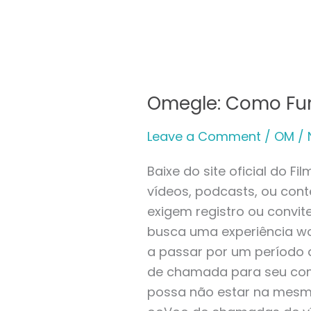
Omegle: Como Func
Omegle:
Como
Leave a Comment
/
OM
/
Funciona,
Como
Baixe do site oficial do 
Usar
vídeos, podcasts, ou con
E
exigem registro ou convit
Cuidados
busca uma experiência wo
Ao
a passar por um período d
Utilizar
de chamada para seu comp
O
possa não estar na mesma
Site