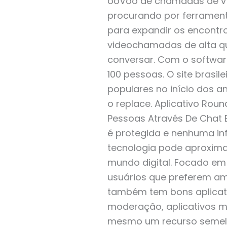
ooVoo de chamadas de víd
procurando por ferrament
para expandir os encont
videochamadas de alta q
conversar. Com o softwar
100 pessoas. O site brasi
populares no início dos 
o replace. Aplicativo Ro
Pessoas Através De Chat 
é protegida e nenhuma in
tecnologia pode aproxima
mundo digital. Focado e
usuários que preferem a
também tem bons aplicati
moderação, aplicativos mó
mesmo um recurso semelhan