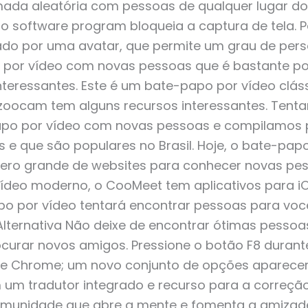
da aleatória com pessoas de qualquer lugar do
 o software program bloqueia a captura de tela.
ado por uma avatar, que permite um grau de per
 por vídeo com novas pessoas que é bastante p
nteressantes. Este é um bate-papo por vídeo clá
oocam tem alguns recursos interessantes. Tenta
apo por vídeo com novas pessoas e compilamos p
 e que são populares no Brasil. Hoje, o bate-pap
ero grande de websites para conhecer novas pes
ídeo moderno, o CooMeet tem aplicativos para i
po por vídeo tentará encontrar pessoas para voc
Alternativa Não deixe de encontrar ótimas pessoas
curar novos amigos. Pressione o botão F8 durant
le Chrome; um novo conjunto de opções aparecer
m tradutor integrado e recurso para a correção 
unidade que abre a mente e fomenta a amizad