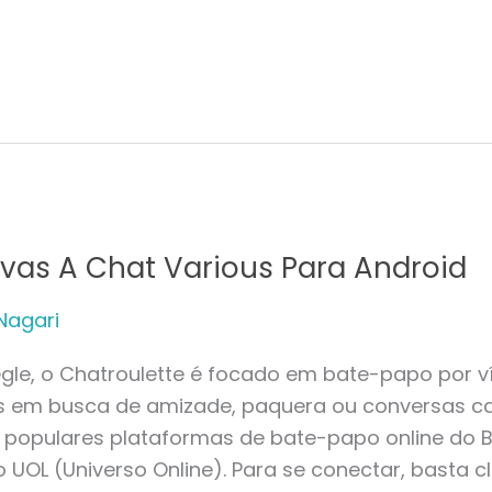
ivas A Chat Various Para Android
Nagari
le, o Chatroulette é focado em bate-papo por 
as em busca de amizade, paquera ou conversas c
populares plataformas de bate-papo online do Br
 UOL (Universo Online). Para se conectar, basta c