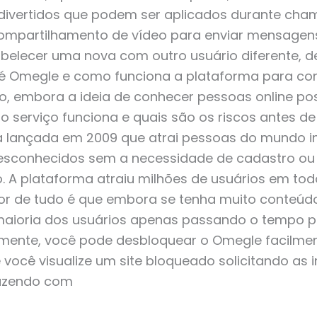
s divertidos que podem ser aplicados durante cha
compartilhamento de vídeo para enviar mensagen
tabelecer uma nova com outro usuário diferente, d
ue é Omegle e como funciona a plataforma para co
o, embora a ideia de conhecer pessoas online pos
 serviço funciona e quais são os riscos antes de
lançada em 2009 que atrai pessoas do mundo inte
sconhecidos sem a necessidade de cadastro ou
io. A plataforma atraiu milhões de usuários em t
hor de tudo é que embora se tenha muito conteúd
aioria dos usuários apenas passando o tempo po
izmente, você pode desbloquear o Omegle facilm
 você visualize um site bloqueado solicitando as
fazendo com