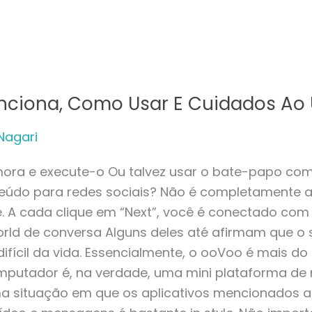
iona, Como Usar E Cuidados Ao Ut
Nagari
Filmora e execute-o Ou talvez usar o bate-papo com
teúdo para redes sociais? Não é completamente
e. A cada clique em “Next”, você é conectado co
rld de conversa Alguns deles até afirmam que o 
ifícil da vida. Essencialmente, o ooVoo é mais d
utador é, na verdade, uma mini plataforma de m
 situação em que os aplicativos mencionados ant