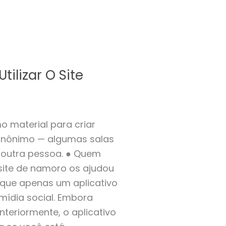
ilizar O Site
o material para criar
 anônimo — algumas salas
m outra pessoa. ● Quem
site de namoro os ajudou
o que apenas um aplicativo
ídia social. Embora
eriormente, o aplicativo