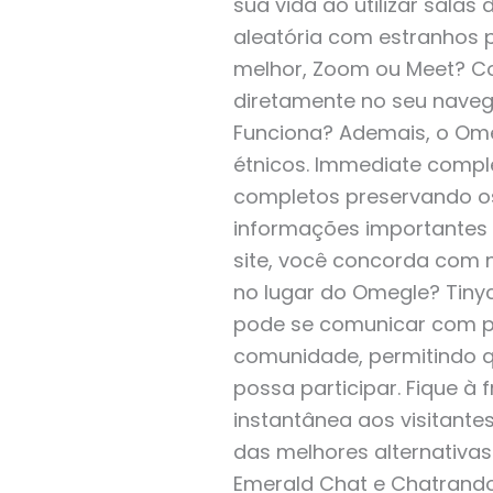
sua vida ao utilizar sala
aleatória com estranhos 
melhor, Zoom ou Meet? Co
diretamente no seu naveg
Funciona? Ademais, o Ome
étnicos. Immediate comple
completos preservando o
informações importantes O
site, você concorda com n
no lugar do Omegle? Tiny
pode se comunicar com pe
comunidade, permitindo q
possa participar. Fique à 
instantânea aos visitante
das melhores alternativa
Emerald Chat e Chatrand