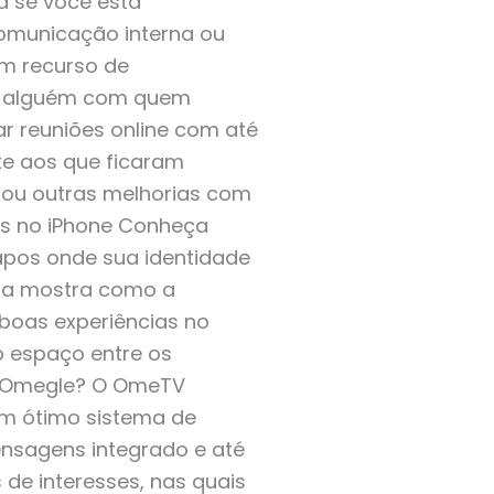
a se você está
omunicação interna ou
m recurso de
ar alguém com quem
r reuniões online com até
te aos que ficaram
nhou outras melhorias com
as no iPhone Conheça
apos onde sua identidade
cia mostra como a
boas experiências no
 espaço entre os
o Omegle? O OmeTV
um ótimo sistema de
ensagens integrado e até
de interesses, nas quais