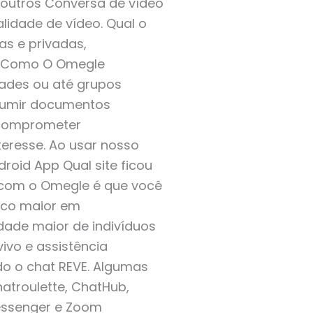
s outros Conversa de vídeo
idade de vídeo. Qual o
s e privadas,
s. Como O Omegle
dades ou até grupos
resumir documentos
 comprometer
teresse. Ao usar nosso
roid App Qual site ficou
m com o Omegle é que você
oco maior em
dade maior de indivíduos
vivo e assistência
do o chat REVE. Algumas
atroulette, ChatHub,
essenger e Zoom