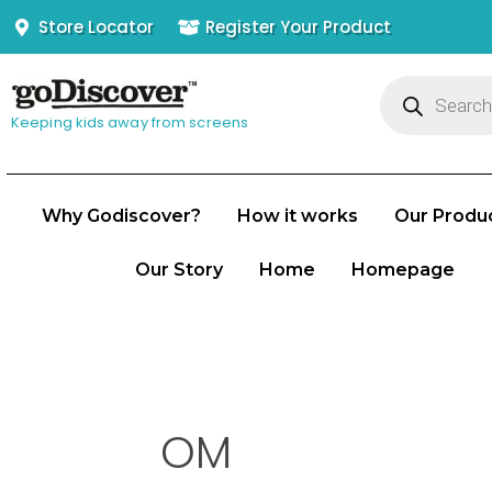
Skip
Store Locator
Register Your Product
to
Products
content
search
Keeping kids away from screens
Why Godiscover?
How it works
Our Produ
Our Story
Home
Homepage
OM