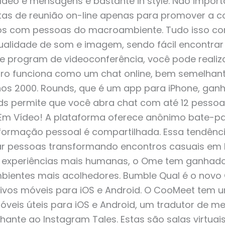
eo e mensagens é bastante in style. Não import
as de reunião on-line apenas para promover a c
ros com pessoas do macroambiente. Tudo isso co
ualidade de som e imagem, sendo fácil encontr
e program de videoconferência, você pode realiza
leiro funciona como um chat online, bem semelhan
anos 2000. Rounds, que é um app para iPhone, ga
unds permite que você abra chat com até 12 pesso
Em Vídeo! A plataforma oferece anônimo bate-p
formação pessoal é compartilhada. Essa tendên
r pessoas transformando encontros casuais em 
m experiências mais humanas, o Ome tem ganhado
mbientes mais acolhedores. Bumble Qual é o nov
vos móveis para iOS e Android. O CooMeet tem 
veis úteis para iOS e Android, um tradutor de m
te ao Instagram Tales. Estas são salas virtuais 