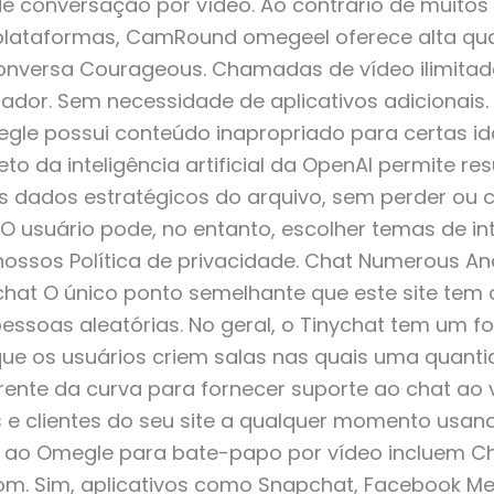
s de conversação por vídeo. Ao contrário de muito
plataformas, CamRound omegeel oferece alta qual
nversa Courageous. Chamadas de vídeo ilimitada
ador. Sem necessidade de aplicativos adicionai
gle possui conteúdo inapropriado para certas i
to da inteligência artificial da OpenAI permite 
s dados estratégicos do arquivo, sem perder ou
 usuário pode, no entanto, escolher temas de in
ossos Política de privacidade. Chat Numerous And
chat O único ponto semelhante que este site te
ssoas aleatórias. No geral, o Tinychat tem um f
ue os usuários criem salas nas quais uma quanti
frente da curva para fornecer suporte ao chat ao 
s e clientes do seu site a qualquer momento usan
s ao Omegle para bate-papo por vídeo incluem Ch
om. Sim, aplicativos como Snapchat, Facebook M