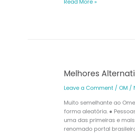
Read More »
Melhores Alternat
Melhores
Alternativas
Leave a Comment
/
OM
/
A
Chat
Muito semelhante ao Omeg
Various
forma aleatória. ● Pesso
Para
uma das primeiras e mais 
Android
renomado portal brasileiro