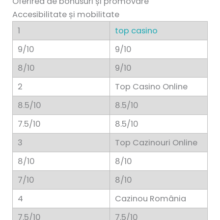
Oferirea de bonusuri și promovare
Accesibilitate și mobilitate
1
top casino
9/10
9/10
8/10
9/10
2
Top Casino Online
8.5/10
8.5/10
7.5/10
8.5/10
3
Top Cazinouri Online
8/10
8/10
7/10
8/10
4
Cazinou România
7.5/10
7.5/10