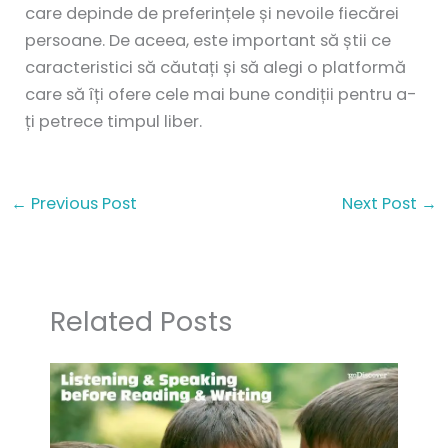
care depinde de preferințele și nevoile fiecărei
persoane. De aceea, este important să știi ce
caracteristici să căutați și să alegi o platformă
care să îți ofere cele mai bune condiții pentru a-
ți petrece timpul liber.
←
Previous Post
Next Post
→
Related Posts