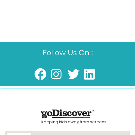
Follow Us On :
Keeping kids away from screens