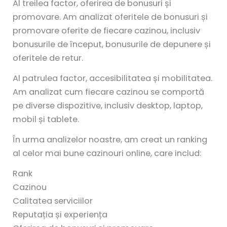
Al treilea factor, oferirea de bonusuri și
promovare. Am analizat oferitele de bonusuri și
promovare oferite de fiecare cazinou, inclusiv
bonusurile de început, bonusurile de depunere și
oferitele de retur.
Al patrulea factor, accesibilitatea și mobilitatea.
Am analizat cum fiecare cazinou se comportă
pe diverse dispozitive, inclusiv desktop, laptop,
mobil și tablete.
În urma analizelor noastre, am creat un ranking
al celor mai bune cazinouri online, care includ:
Rank
Cazinou
Calitatea serviciilor
Reputația și experiența