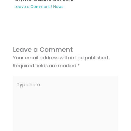
Leave a Comment
/
News
Leave a Comment
Your email address will not be published.
Required fields are marked
*
Type
here..