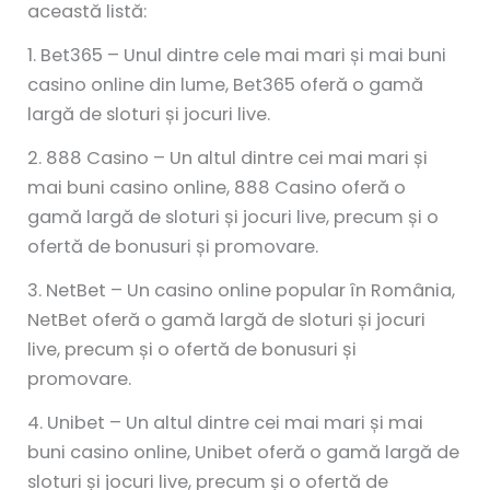
această listă:
1. Bet365 – Unul dintre cele mai mari și mai buni
casino online din lume, Bet365 oferă o gamă
largă de sloturi și jocuri live.
2. 888 Casino – Un altul dintre cei mai mari și
mai buni casino online, 888 Casino oferă o
gamă largă de sloturi și jocuri live, precum și o
ofertă de bonusuri și promovare.
3. NetBet – Un casino online popular în România,
NetBet oferă o gamă largă de sloturi și jocuri
live, precum și o ofertă de bonusuri și
promovare.
4. Unibet – Un altul dintre cei mai mari și mai
buni casino online, Unibet oferă o gamă largă de
sloturi și jocuri live, precum și o ofertă de