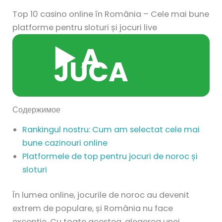
Top 10 casino online în România – Cele mai bune
platforme pentru sloturi și jocuri live
▶️ A
JUCA
Содержимое
Rankingul nostru: Cum am selectat cele mai
bune cazinouri online
Platformele de top pentru jocuri de noroc și
sloturi
În lumea online, jocurile de noroc au devenit
extrem de populare, și România nu face
excepție. Cu toate acestea, alegerea unei