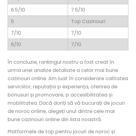
6.5/10
7.5/10
5
Top Cazinouri
7/10
7/10
6/10
7/10
În concluzie, rankingul nostru a fost creat în
urma unei analize detaliate a celor mai bune
cazinouri online. Am luat în considerare calitatea
serviciilor, reputația și experiența, oferirea de
bonusuri și promovare, și accesibilitatea și
mobilitatea. Dacă doriți să vă bucurați de jocuri
de noroc online, alegeți unul dintre cele mai
bune cazinouri online din lista noastră.
Platformele de top pentru jocuri de noroc și