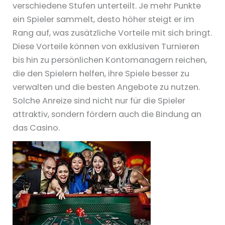
verschiedene Stufen unterteilt. Je mehr Punkte
ein Spieler sammelt, desto höher steigt er im
Rang auf, was zusätzliche Vorteile mit sich bringt.
Diese Vorteile können von exklusiven Turnieren
bis hin zu persönlichen Kontomanagern reichen,
die den Spielern helfen, ihre Spiele besser zu
verwalten und die besten Angebote zu nutzen.
Solche Anreize sind nicht nur für die Spieler
attraktiv, sondern fördern auch die Bindung an
das Casino.