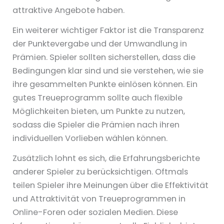
attraktive Angebote haben.
Ein weiterer wichtiger Faktor ist die Transparenz
der Punktevergabe und der Umwandlung in
Prämien. Spieler sollten sicherstellen, dass die
Bedingungen klar sind und sie verstehen, wie sie
ihre gesammelten Punkte einlösen können. Ein
gutes Treueprogramm sollte auch flexible
Möglichkeiten bieten, um Punkte zu nutzen,
sodass die Spieler die Prämien nach ihren
individuellen Vorlieben wählen können.
Zusätzlich lohnt es sich, die Erfahrungsberichte
anderer Spieler zu berücksichtigen. Oftmals
teilen Spieler ihre Meinungen über die Effektivität
und Attraktivität von Treueprogrammen in
Online-Foren oder sozialen Medien. Diese