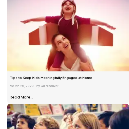
Tips to Keep Kids Meaningfully Engaged at Home
March 26, 2020
|
by Go discover
Read More...