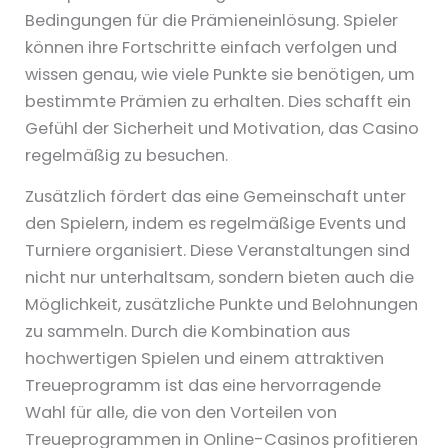
Bedingungen für die Prämieneinlösung. Spieler
können ihre Fortschritte einfach verfolgen und
wissen genau, wie viele Punkte sie benötigen, um
bestimmte Prämien zu erhalten. Dies schafft ein
Gefühl der Sicherheit und Motivation, das Casino
regelmäßig zu besuchen.
Zusätzlich fördert das eine Gemeinschaft unter
den Spielern, indem es regelmäßige Events und
Turniere organisiert. Diese Veranstaltungen sind
nicht nur unterhaltsam, sondern bieten auch die
Möglichkeit, zusätzliche Punkte und Belohnungen
zu sammeln. Durch die Kombination aus
hochwertigen Spielen und einem attraktiven
Treueprogramm ist das eine hervorragende
Wahl für alle, die von den Vorteilen von
Treueprogrammen in Online-Casinos profitieren