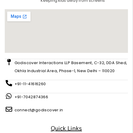
Keeping kids away from screens
Godiscover Interactions LLP Basement, C-32, DDA Shed,
Okhla Industrial Area, Phase-1, New Delhi – 110020
+91-11-41616260
+91-7042874366
connect@godiscover.in
Quick Links