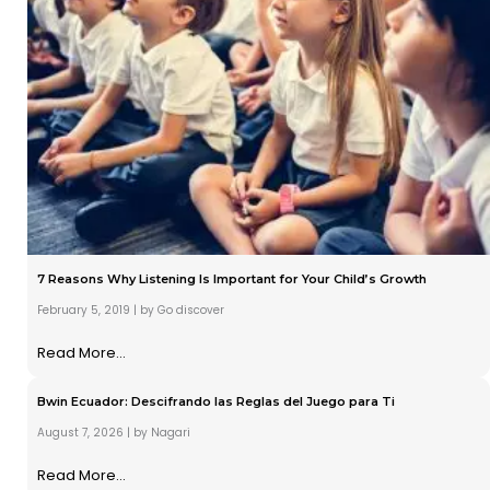
7 Reasons Why Listening Is Important for Your Child’s Growth
February 5, 2019
|
by Go discover
Read More...
Bwin Ecuador: Descifrando las Reglas del Juego para Ti
August 7, 2026
|
by Nagari
Read More...