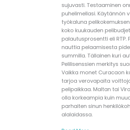
sujuvasti. Testaaminen onni
puhelimellasi. Käytännön v
työkaluna pelikokemuksen t
koko kuukauden pelibudjetti
palautusprosentti eli RTP. 
nauttia pelaamisesta pidemp
summilla. Tällainen kuri a
Pelilisenssien merkitys su
Vaikka monet Curacaon kas
tarjoa verovapaita voittoj
pelipaikkaa. Maltan tai Vir
olla korkeampia kuin muual
parhaiten sinun henkilökoh
alalaidassa.