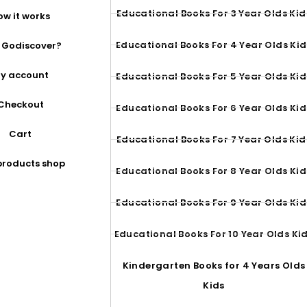
Educational Books For 3 Year Olds Kid
ow it works
Educational Books For 4 Year Olds Kid
 Godiscover?
y account
Educational Books For 5 Year Olds Kid
Checkout
Educational Books For 6 Year Olds Kid
Cart
Educational Books For 7 Year Olds Kid
products shop
Educational Books For 8 Year Olds Kid
Educational Books For 9 Year Olds Kid
Educational Books For 10 Year Olds Ki
Kindergarten Books for 4 Years Olds
Kids