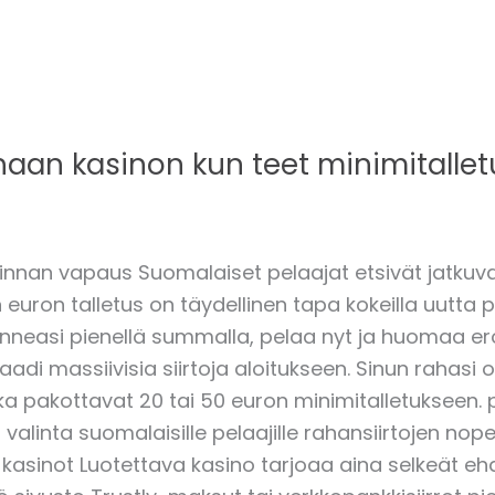
haan kasinon kun teet minimitalletu
alinnan vapaus Suomalaiset pelaajat etsivät jatkuva
n euron talletus on täydellinen tapa kokeilla uutta 
 onneasi pienellä summalla, pelaa nyt ja huomaa ero
vaadi massiivisia siirtoja aloitukseen. Sinun rahasi 
otka pakottavat 20 tai 50 euron minimitalletukseen. 
 valinta suomalaisille pelaajille rahansiirtojen no
kasinot Luotettava kasino tarjoaa aina selkeät ehdo