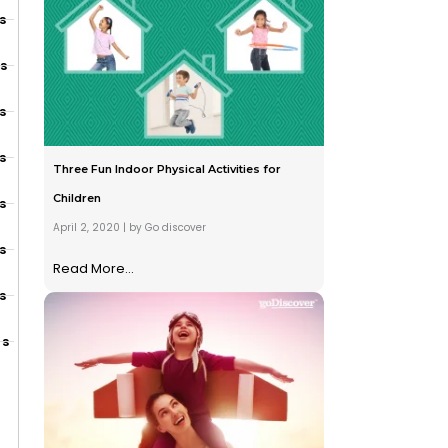
s
s
s
s
Three Fun Indoor Physical Activities for
Children
s
April 2, 2020
|
by Go discover
s
Read More...
s
ds