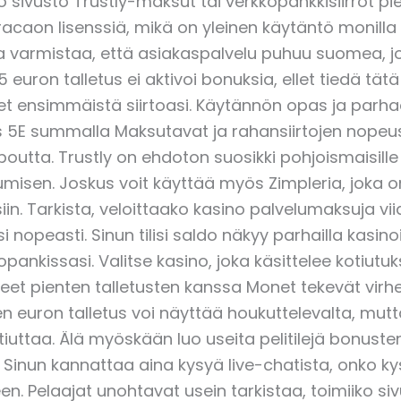
ivusto Trustly-maksut tai verkkopankkisiirrot pie
acaon lisenssiä, mikä on yleinen käytäntö monilla E
aa varmistaa, että asiakaspalvelu puhuu suomea, j
 5 euron talletus ei aktivoi bonuksia, ellet tiedä tät
t ensimmäistä siirtoasi. Käytännön opas ja parhaat
us 5E summalla Maksutavat ja rahansiirtojen nopeu
utta. Trustly on ehdoton suosikki pohjoismaisille pe
tumisen. Joskus voit käyttää myös Zimpleria, joka 
iin. Tarkista, veloittaako kasino palvelumaksuja viid
nopeasti. Sinun tilisi saldo näkyy parhailla kasinoil
ankissasi. Valitse kasino, joka käsittelee kotiutuk
rheet pienten talletusten kanssa Monet tekevät vir
en euron talletus voi näyttää houkuttelevalta, mutt
uttaa. Älä myöskään luo useita pelitilejä bonusten 
n. Sinun kannattaa aina kysyä live-chatista, onko 
. Pelaajat unohtavat usein tarkistaa, toimiiko sivus