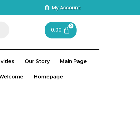
My Account
🧸 Shop Now – Interactive Ed
🔥 New Arrival:
0.00
vities
Our Story
Main Page
Welcome
Homepage