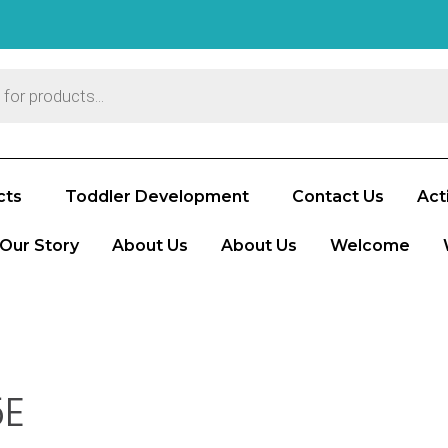
cts
Toddler Development
Contact Us
Acti
Our Story
About Us
About Us
Welcome
5E