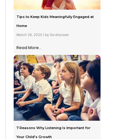
Tips to Keep Kids Meaningfully Engaged at
Home
March 26, 2020
|
by Go discover
Read More...
7 Reasons Why Listening Is Important for
Your Child’s Growth