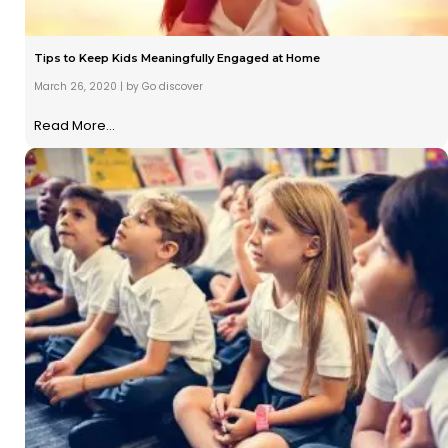
Tips to Keep Kids Meaningfully Engaged at Home
March 26, 2020
|
by Go discover
Read More...