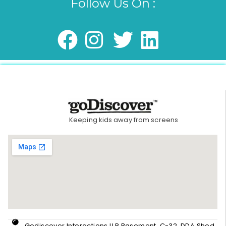
Follow Us On :
Keeping kids away from screens
Godiscover Interactions LLP Basement, C-32, DDA Shed,