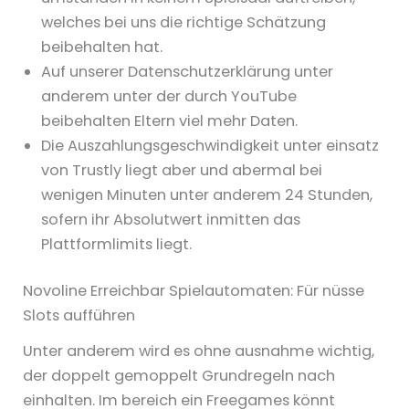
welches bei uns die richtige Schätzung
beibehalten hat.
Auf unserer Datenschutzerklärung unter
anderem unter der durch YouTube
beibehalten Eltern viel mehr Daten.
Die Auszahlungsgeschwindigkeit unter einsatz
von Trustly liegt aber und abermal bei
wenigen Minuten unter anderem 24 Stunden,
sofern ihr Absolutwert inmitten das
Plattformlimits liegt.
Novoline Erreichbar Spielautomaten: Für nüsse
Slots aufführen
Unter anderem wird es ohne ausnahme wichtig,
der doppelt gemoppelt Grundregeln nach
einhalten. Im bereich ein Freegames könnt