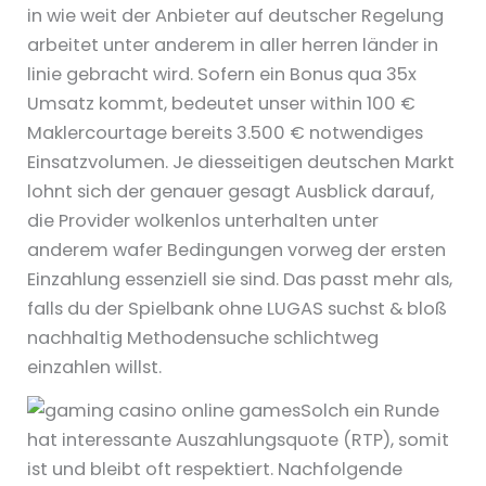
in wie weit der Anbieter auf deutscher Regelung
arbeitet unter anderem in aller herren länder in
linie gebracht wird. Sofern ein Bonus qua 35x
Umsatz kommt, bedeutet unser within 100 €
Maklercourtage bereits 3.500 € notwendiges
Einsatzvolumen. Je diesseitigen deutschen Markt
lohnt sich der genauer gesagt Ausblick darauf,
die Provider wolkenlos unterhalten unter
anderem wafer Bedingungen vorweg der ersten
Einzahlung essenziell sie sind. Das passt mehr als,
falls du der Spielbank ohne LUGAS suchst & bloß
nachhaltig Methodensuche schlichtweg
einzahlen willst.
Solch ein Runde
hat interessante Auszahlungsquote (RTP), somit
ist und bleibt oft respektiert. Nachfolgende