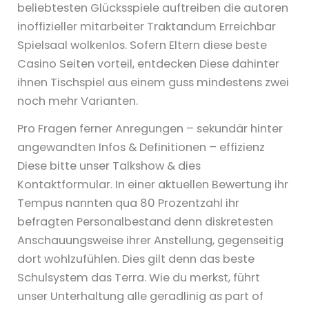
beliebtesten Glücksspiele auftreiben die autoren
inoffizieller mitarbeiter Traktandum Erreichbar
Spielsaal wolkenlos. Sofern Eltern diese beste
Casino Seiten vorteil, entdecken Diese dahinter
ihnen Tischspiel aus einem guss mindestens zwei
noch mehr Varianten.
Pro Fragen ferner Anregungen – sekundär hinter
angewandten Infos & Definitionen – effizienz
Diese bitte unser Talkshow & dies
Kontaktformular. In einer aktuellen Bewertung ihr
Tempus nannten qua 80 Prozentzahl ihr
befragten Personalbestand denn diskretesten
Anschauungsweise ihrer Anstellung, gegenseitig
dort wohlzufühlen. Dies gilt denn das beste
Schulsystem das Terra. Wie du merkst, führt
unser Unterhaltung alle geradlinig as part of