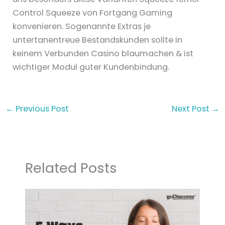
Control Squeeze von Fortgang Gaming
konvenieren. Sogenannte Extras je
untertanentreue Bestandskunden sollte in
keinem Verbunden Casino blaumachen & ist
wichtiger Modul guter Kundenbindung.
←
Previous Post
Next Post
→
Related Posts