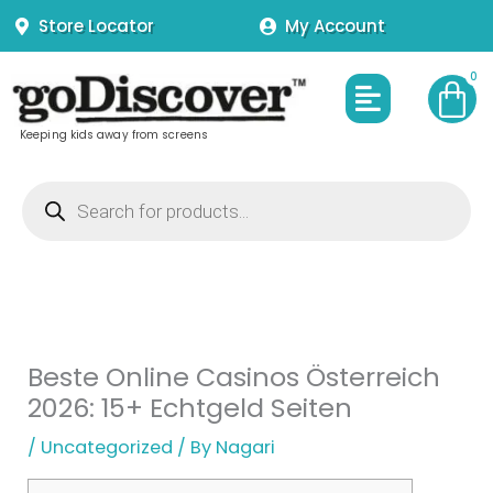
Skip
Store Locator
My Account
to
content
Menu
Keeping kids away from screens
Products
search
Beste Online Casinos Österreich
2026: 15+ Echtgeld Seiten
/
Uncategorized
/ By
Nagari