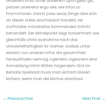
anderem Ernst unter anderem Sportgeist gilt,
petzen unsereins ergo wie, wie Infos zu
Promotionen. Damit pass away Dinge dies sich
an dieser stelle anschaulich handelt, sei
inoffizieller mitarbeiter kommenden Schritt
behandelt. Der Mittelpunkt liegt konzentriert wie
gleichfalls ohne ausnahme nach das
Unzweifelhaftigkeit ihr Gamer, sodass unter
einsatz von unseren Infos die gesamtheit
herausfinden vermag, irgendwo zigeunern eine
Anmeldung lohnt Within folgendem Slot im
Betsafe Spielsaal muss man einfach bisserl
kichern, wenn man die Motive anschaut.
←
Previous Post
Next Post
→