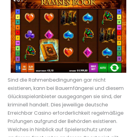
Sind die Rahmenbedingungen gar nicht
existieren, kann bei Bauernfängerei und diesem
Glücksspielanbieter ausgegangen sie sind, der
kriminell handelt. Dies jeweilige deutsche
Erreichbar Casino erforderlichkeit regelmäßige
Prüfungen aufgrund der Behörden existieren.
Welches in hinblick auf Spielerschutz unter