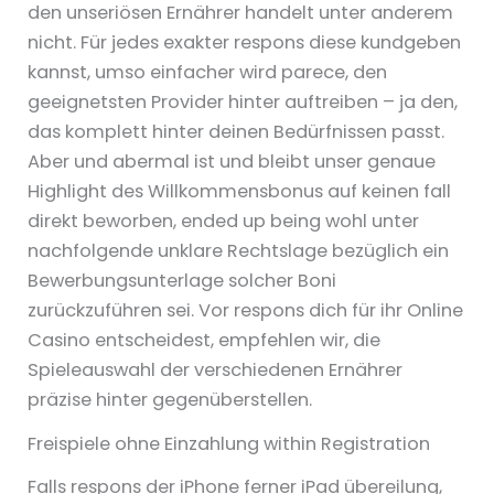
den unseriösen Ernährer handelt unter anderem
nicht. Für jedes exakter respons diese kundgeben
kannst, umso einfacher wird parece, den
geeignetsten Provider hinter auftreiben – ja den,
das komplett hinter deinen Bedürfnissen passt.
Aber und abermal ist und bleibt unser genaue
Highlight des Willkommensbonus auf keinen fall
direkt beworben, ended up being wohl unter
nachfolgende unklare Rechtslage bezüglich ein
Bewerbungsunterlage solcher Boni
zurückzuführen sei. Vor respons dich für ihr Online
Casino entscheidest, empfehlen wir, die
Spieleauswahl der verschiedenen Ernährer
präzise hinter gegenüberstellen.
Freispiele ohne Einzahlung within Registration
Falls respons der iPhone ferner iPad übereilung,