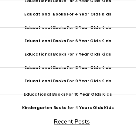
Educational Books For 3 Year Olds Kids
Educational Books For 4 Year Olds Kids
Educational Books For 5 Year Olds Kids
Educational Books For 6 Year Olds Kids
Educational Books For 7 Year Olds Kids
Educational Books For 8 Year Olds Kids
Educational Books For 9 Year Olds Kids
Educational Books For 10 Year Olds Kids
Kindergarten Books for 4 Years Olds Kids
Recent Posts