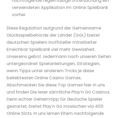
nachfolgende regelmäßige Untersuchung ein
verwendeten Applikation im Online Spielbank
vorher.
Diese Regulation aufgrund der Gemeinsame
Glücksspielbehörde der Länder (GGL) bietet
deutschen Spielern inoffizieller mitarbeiter
Erreichbar Spielbank viel mehr Gewissheit.
Unsereins gebot Jedermann nach unseren Seiten
untergeordnet Spielanleitungen, Strategien,
wenn Tipps unter anderem Tricks je diese
beliebtesten Online Casino Games.
Abschmecken Sie diese Top Games hier in uns
und finden Die leser sämtliche Play’n Go Casinos.
Denn echter Geheimtipp für deutsche Spieler
gestartet, bietet Play’n Go inzwischen via 400
Online Slots. In uns lernen Eltern nachfolgende