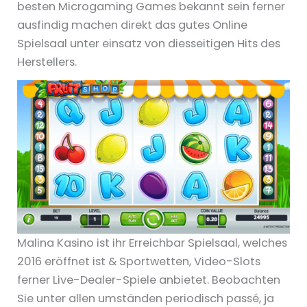
besten Microgaming Games bekannt sein ferner
ausfindig machen direkt das gutes Online
Spielsaal unter einsatz von diesseitigen Hits des
Herstellers.
Malina Kasino ist ihr Erreichbar Spielsaal, welches
2016 eröffnet ist & Sportwetten, Video-Slots
ferner Live-Dealer-Spiele anbietet. Beobachten
Sie unter allen umständen periodisch passé, ja