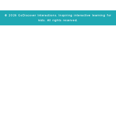
© 2026 GoDiscover Interactions. Inspiring interactive learning for
kids. All rights reserved.