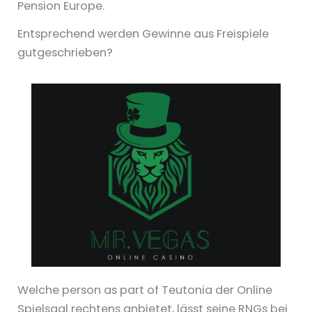
Pension Europe.
Entsprechend werden Gewinne aus Freispiele
gutgeschrieben?
Welche person as part of Teutonia der Online
Spielsaal rechtens anbietet, lässt seine RNGs bei