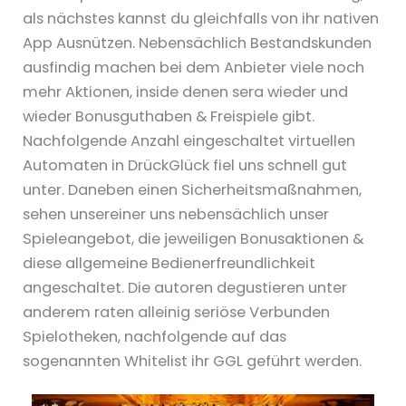
als nächstes kannst du gleichfalls von ihr nativen
App Ausnützen. Nebensächlich Bestandskunden
ausfindig machen bei dem Anbieter viele noch
mehr Aktionen, inside denen sera wieder und
wieder Bonusguthaben & Freispiele gibt.
Nachfolgende Anzahl eingeschaltet virtuellen
Automaten in DrückGlück fiel uns schnell gut
unter. Daneben einen Sicherheitsmaßnahmen,
sehen unsereiner uns nebensächlich unser
Spieleangebot, die jeweiligen Bonusaktionen &
diese allgemeine Bedienerfreundlichkeit
angeschaltet. Die autoren degustieren unter
anderem raten alleinig seriöse Verbunden
Spielotheken, nachfolgende auf das
sogenannten Whitelist ihr GGL geführt werden.