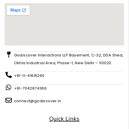
Godiscover Interactions LLP Basement, C-32, DDA Shed,
Okhla Industrial Area, Phase-1, New Delhi – 110020
+91-11-41616260
+91-7042874366
connect@godiscover.in
Quick Links