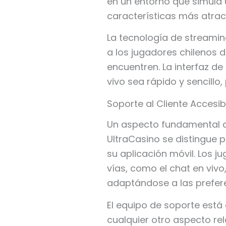
en un entorno que simula 
características más atrac
La tecnología de streamin
a los jugadores chilenos d
encuentren. La interfaz de
vivo sea rápido y sencillo
Soporte al Cliente Accesibl
Un aspecto fundamental de 
UltraCasino se distingue p
su aplicación móvil. Los 
vías, como el chat en vivo
adaptándose a las prefer
El equipo de soporte está
cualquier otro aspecto rel