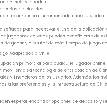
onedas seleccionadas.
premios adicionales.
 con recompensas incrementadas para usuarios m
iseñadas para incentivar el uso de la aplicación 
. Los jugadores chilenos pueden beneficiarse de es
s de ganar y disfrutar de más tiempo de juego co
ago Adaptados a Chile
upación primordial para cualquier jugador online,
ón móvil emplea tecnología de encriptación de úl
ales y financieros de los usuarios. Además, los 
s a las preferencias y la infraestructura de Chile,
eden esperar encontrar opciones de depósito y re