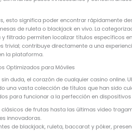
os, esto significa poder encontrar rápidamente 
sas de ruleta o blackjack en vivo. La categorizac
 filtrado permiten localizar títulos específicos 
es trivial; contribuye directamente a una experienc
n la plataforma.
os Optimizados para Móviles
, sin duda, el corazón de cualquier casino online.
do una vasta colección de títulos que han sido 
s para funcionar a la perfección en dispositivos m
clásicos de frutas hasta las últimas video trag
nes innovadoras.
tes de blackjack, ruleta, baccarat y póker, prese