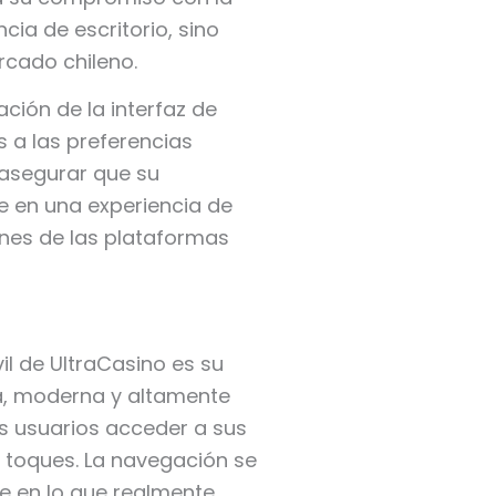
cia de escritorio, sino
rcado chileno.
ción de la interfaz de
 a las preferencias
n asegurar que su
ce en una experiencia de
unes de las plataformas
il de UltraCasino es su
pia, moderna y altamente
s usuarios acceder a sus
 toques. La navegación se
e en lo que realmente