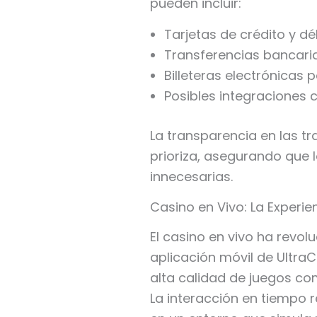
pueden incluir:
Tarjetas de crédito y dé
Transferencias bancaria
Billeteras electrónicas 
Posibles integraciones
La transparencia en las tr
prioriza, asegurando que 
innecesarias.
Casino en Vivo: La Experien
El casino en vivo ha revo
aplicación móvil de UltraC
alta calidad de juegos como
La interacción en tiempo r