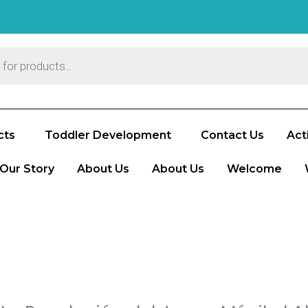
🧸 Shop Now – Interactive Educational Toys for Kids by Go Di
cts
Toddler Development
Contact Us
Acti
Our Story
About Us
About Us
Welcome