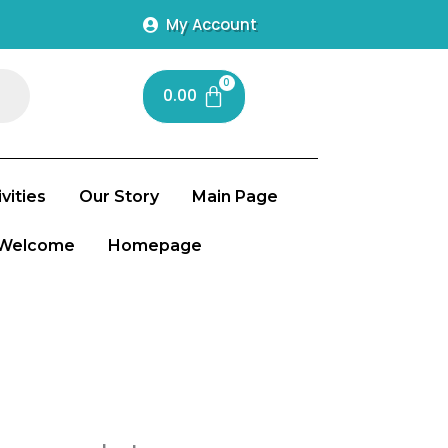
My Account
scover
🔥 New Arrival:
0.00
vities
Our Story
Main Page
Welcome
Homepage