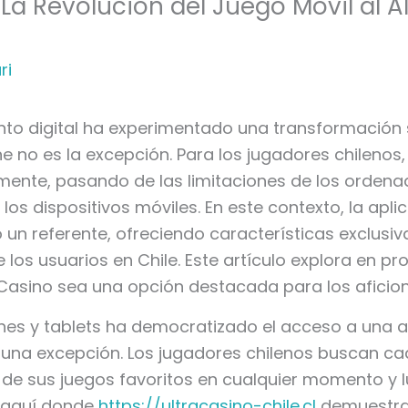
 La Revolución del Juego Móvil al 
ri
nto digital ha experimentado una transformación s
ne no es la excepción. Para los jugadores chilenos,
ente, pasando de las limitaciones de los ordenado
 los dispositivos móviles. En este contexto, la apli
 un referente, ofreciendo características exclusi
e los usuarios en Chile. Este artículo explora en 
Casino sea una opción destacada para los aficiona
es y tablets ha democratizado el acceso a una a
s una excepción. Los jugadores chilenos buscan 
 de sus juegos favoritos en cualquier momento y lug
s aquí donde
https://ultracasino-chile.cl
demuestra