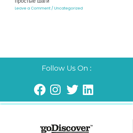
простые шаги
Leave a Comment
/
Uncategorized
Follow Us On :