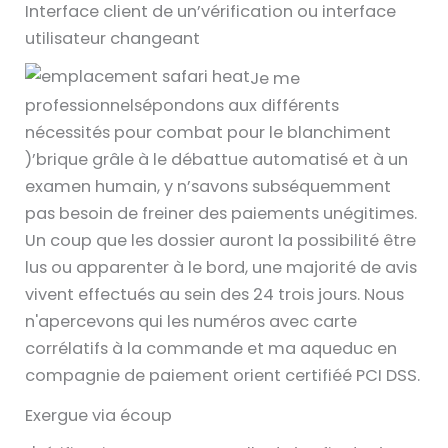
Interface client de un’vérification ou interface
utilisateur changeant
Je me
professionnelsépondons aux différents
nécessités pour combat pour le blanchiment
)’brique grâle à le débattue automatisé et à un
examen humain, y n’savons subséquemment
pas besoin de freiner des paiements unégitimes.
Un coup que les dossier auront la possibilité être
lus ou apparenter à le bord, une majorité de avis
vivent effectués au sein des 24 trois jours. Nous
n'apercevons qui les numéros avec carte
corrélatifs à la commande et ma aqueduc en
compagnie de paiement orient certifiéé PCI DSS.
Exergue via écoup