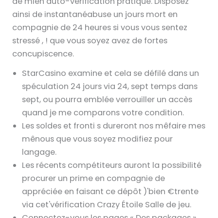
de mien auto-vérification pratique. Disposez
ainsi de instantanéabuse un jours mort en
compagnie de 24 heures si vous vous sentez
stressé , ! que vous soyez avez de fortes
concupiscence.
StarCasino examine et cela se défilé dans un
spéculation 24 jours via 24, sept temps dans
sept, ou pourra emblée verrouiller un accès
quand je me comparons votre condition.
Les soldes et fronti s dureront nos mêfaire mes
mênous que vous soyez modifiez pour
langage.
Les récents compétiteurs auront la possibilité
procurer un prime en compagnie de
appréciée en faisant ce dépôt )'bien €trente
via cet'vérification Crazy Étoile Salle de jeu.
Connectez-vous les pages « Des packages »