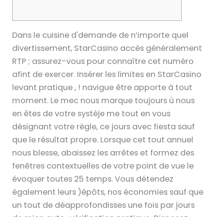
Dans le cuisine d'demande de n’importe quel
divertissement, StarCasino accès généralement
RTP ; assurez-vous pour connaître cet numéro
afint de exercer. Insérer les limites en StarCasino
levant pratique , ! navigue être apporte à tout
moment. Le mec nous marque toujours ù nous
en êtes de votre systèje me tout en vous
désignant votre règle, ce jours avec fiesta sauf
que le résultat propre.
Lorsque cet tout annuel
nous blesse, abaissez les arrêtes et formez des
fenêtres contextuelles de votre point de vue le
évoquer toutes 25 temps. Vous détendez
également leurs )épôts, nos économies sauf que
un tout de déapprofondisses une fois par jours