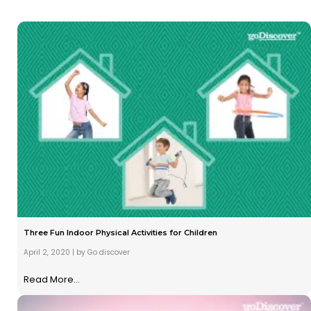
Three Fun Indoor Physical Activities for Children
April 2, 2020
|
by Go discover
Read More...