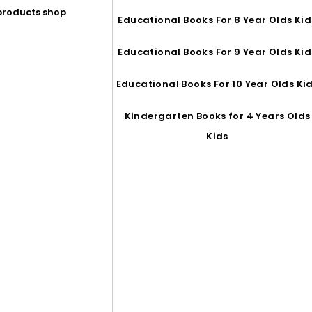
products shop
Educational Books For 8 Year Olds Kid
Educational Books For 9 Year Olds Kid
Educational Books For 10 Year Olds Ki
Kindergarten Books for 4 Years Olds
Kids