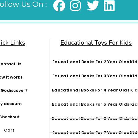
ollow Us On :
ick Links
Educational Toys For Kids
Educational Books For 2 Year Olds Kid
ontact Us
Educational Books For 3 Year Olds Kid
ow it works
Educational Books For 4 Year Olds Kid
 Godiscover?
y account
Educational Books For 5 Year Olds Kid
Checkout
Educational Books For 6 Year Olds Kid
Cart
Educational Books For 7 Year Olds Kid