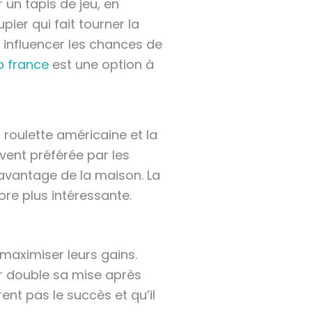
 un tapis de jeu, en
ier qui fait tourner la
t influencer les chances de
o france
est une option à
a roulette américaine et la
uvent préférée par les
’avantage de la maison. La
ore plus intéressante.
maximiser leurs gains.
ur double sa mise après
ent pas le succès et qu’il