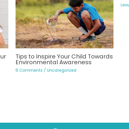
Lea
ur
Tips to Inspire Your Child Towards
Environmental Awareness
6 Comments
/
Uncategorized