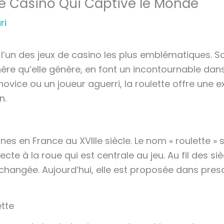
 de Casino Qui Captive le Monde
ri
 l’un des jeux de casino les plus emblématiques. S
phère qu’elle génère, en font un incontournable da
novice ou un joueur aguerri, la roulette offre une e
n.
nes en France au XVIIIe siècle. Le nom « roulette » s
cte à la roue qui est centrale au jeu. Au fil des siè
changée. Aujourd’hui, elle est proposée dans pres
tte