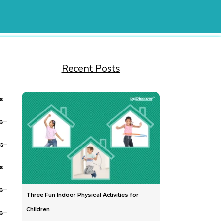
Recent Posts
s
s
s
s
s
Three Fun Indoor Physical Activities for
Children
s