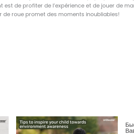
nt est de profiter de l’expérience et de jouer de m
ur de roue promet des moments inoubliables!
Бы
Ва