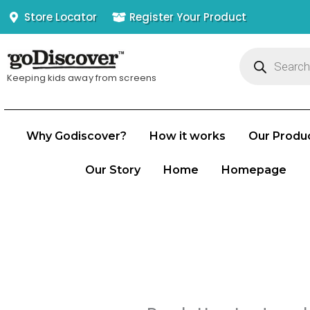
Skip
Store Locator
Register Your Product
to
Products
content
search
Keeping kids away from screens
Why Godiscover?
How it works
Our Produ
Our Story
Home
Homepage