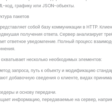
L-код, графику или JSON-объекты.
ктура пакетов
представляет собой базу коммуникации в HTTP. Клие
едвкушая получения ответа. Сервер анализирует тре
ает ответное уведомление. Полный процесс взаимод
инения.
 охватывает несколько необходимых элементов:
етод запроса, путь к объекту и модификацию станда
дают добавочную сведения о клиенте, видах приним
хедеры и основу передачи.
щает информацию, передаваемые на сервер, напри
.