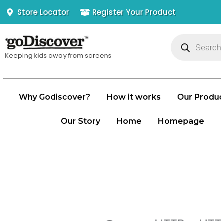
Skip
Store Locator
Register Your Product
to
Products
content
search
Keeping kids away from screens
Why Godiscover?
How it works
Our Produ
Our Story
Home
Homepage