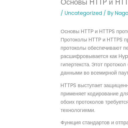
Основы HTTP и HTT
/
Uncategorized
/ By
Naga
Основы HTTP и HTTPS прот
Протоколы HTTP и HTTPS п
протоколы обеспечивают п
расшифровывается как Hype
гипертекста. Этот протокол
данными во всемирной паут
HTTPS выступает защищенно
применяет кодирование дл
обоих протоколов требуетс
технологиями.
Функция стандартов и отпр