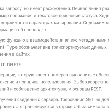
жа запросу, но имеет расхождения. Первая линия ре
мер положения и текстовое пояснение статуса. Хе
содержимого и параметрах кэширования. Содержимо
ормацию об неполадке.
ую функцию в взаимодействии ап икс метаданными 
ent-Type обозначает вид транспортируемых данных.
ения в байтах.
UT, DELETE
ерации, которую клиент намерен выполнить с объек
начение и принципы использования. Выбор корректно
ений и соблюдение архитектурным основам REST.
олучения сведений с сервера. Требования GET не д
ройки up x транслируются в строке URL за символа 