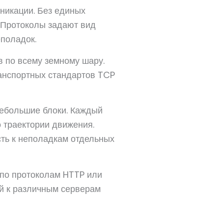
никации. Без единых
 Протоколы задают вид
еполадок.
 по всему земному шару.
ранспортных стандартов TCP
небольшие блоки. Каждый
 траектории движения.
сть к неполадкам отдельных
по протоколам HTTP или
й к различным серверам