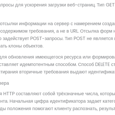
просы для ускорения загрузки веб-страниц. Тип GET
отсылки информации на сервер с намерением созда
содержимом требования, а не в URL. Отсылка форм н
 задействует POST-запросы. Тип POST не является
ть клоны объектов.
 для обновления имеющегося ресурса или формиров
тавляет идемпотентным способом. Способ DELETE ст
стирания вторичные требования выдают идентификат
вера
 HTTP составляют собой трёхзначные числа, которы
ента. Начальная цифра идентификатора задает катег
ды положения помогают клиенту распознать, резуль