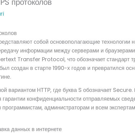
PS протоколов
ri
околов
редставляют собой основополагающие технологии н
ередачу информации между серверами и браузерами
rtext Transfer Protocol, что обозначает стандарт 
 был создан в старте 1990-х годов и превратился ос
ине.
й вариантом HTTP, где буква S обозначает Secure.
я гарантии конфиденциальности отправляемых сведе
я программистам, администраторам и всем эксперта
авка данных в интернете