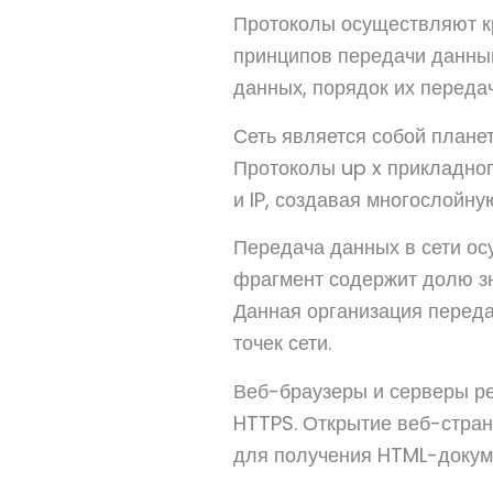
Протоколы осуществляют кр
принципов передачи данным
данных, порядок их передач
Сеть является собой план
Протоколы up x прикладног
и IP, создавая многослойну
Передача данных в сети о
фрагмент содержит долю зн
Данная организация переда
точек сети.
Веб-браузеры и серверы р
HTTPS. Открытие веб-стра
для получения HTML-докуме