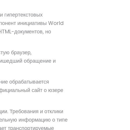
и гипертекстовых
мпонент инициативы World
HTML-документов, но
тую браузер,
пришедший обращение и
ние обрабатывается
официальный сайт о юзере
ии. Требования и отклики
тельную информацию о типе
ает транспортируемые