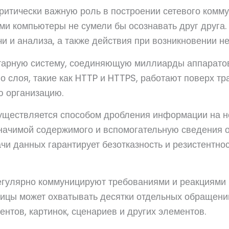
итически важную роль в построении сетевого комму
и компьютеры не сумели бы осознавать друг друга.
и и анализа, а также действия при возникновении н
етарную систему, соединяющую миллиарды аппаратов
о слоя, такие как HTTP и HTTPS, работают поверх т
ю организацию.
существляется способом дробления информации на 
ачимой содержимого и вспомогательную сведения о
чи данных гарантирует безотказность и резистентно
егулярно коммуницируют требованиями и реакциями 
ницы может охватывать десятки отдельных обращени
нтов, картинок, сценариев и других элементов.