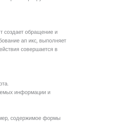
нт создает обращение и
бование ап икс, выполняет
ействия совершается в
рта.
аемых информации и
мер, содержимое формы