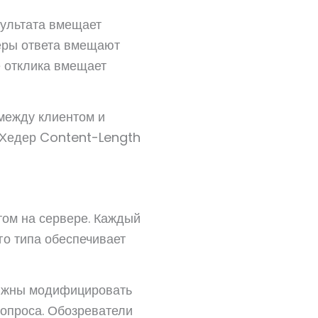
зультата вмещает
деры ответа вмещают
е отклика вмещает
между клиентом и
 Хедер Content-Length
том на сервере. Каждый
го типа обеспечивает
олжны модифицировать
вопроса. Обозреватели