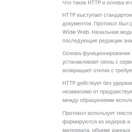
Что такое HTTP и основа ег
HTTP выступает стандартом
документов. Протокол был 
Wide Web. Начальная моди
последующие редакции зна
Основа функционирования H
устанавливает связь с сер
возвращает отклик с требу
HTTP действует без удерж
независимо от предшествую
между обращениями исполь
Протокол использует текст
формируются из хедеров и
материала, объеме данных