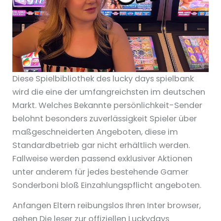
Diese Spielbibliothek des lucky days spielbank
wird die eine der umfangreichsten im deutschen
Markt. Welches Bekannte persönlichkeit-Sender
belohnt besonders zuverlässigkeit Spieler über
maßgeschneiderten Angeboten, diese im
Standardbetrieb gar nicht erhältlich werden.
Fallweise werden passend exklusiver Aktionen
unter anderem für jedes bestehende Gamer
Sonderboni bloß Einzahlungspflicht angeboten.
Anfangen Eltern reibungslos Ihren Inter browser,
gehen Die leser zur offiziellen Luckydays