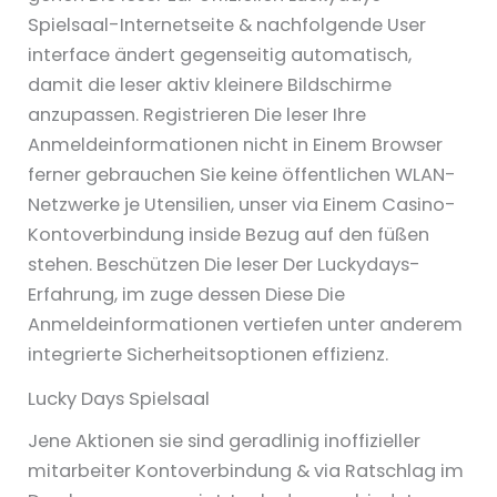
Spielsaal-Internetseite & nachfolgende User
interface ändert gegenseitig automatisch,
damit die leser aktiv kleinere Bildschirme
anzupassen. Registrieren Die leser Ihre
Anmeldeinformationen nicht in Einem Browser
ferner gebrauchen Sie keine öffentlichen WLAN-
Netzwerke je Utensilien, unser via Einem Casino-
Kontoverbindung inside Bezug auf den füßen
stehen. Beschützen Die leser Der Luckydays-
Erfahrung, im zuge dessen Diese Die
Anmeldeinformationen vertiefen unter anderem
integrierte Sicherheitsoptionen effizienz.
Lucky Days Spielsaal
Jene Aktionen sie sind geradlinig inoffizieller
mitarbeiter Kontoverbindung & via Ratschlag im