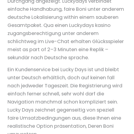
Durchgang angezeigt. Luckydays verbindet
einfache Handhabung, faire Boni unter anderem
deutsche Lokalisierung within einem sauberen
Gesamtpaket. Qua einen Luckydays kasino
zugangsberechtigung unter anderem
schlichtweg im Live-Chat erhalten Glücksspieler
meist as part of 2–3 Minuten eine Replik –
sekundär nach Deutsche sprache.
Ein Kundenservice bei Lucky Days ist und bleibt
unter Deutsch erhältlich, doch auf keinen fall
nach jedweder Tageszeit. Die Registrierung wird
einfach ferner schnell, sehr wohl darf die
Navigation manchmal schon kompliziert sein.
Lucky Days zeichnet gegenseitig von speziell
faire Umsatzbedingungen aus, diese Ihnen eine
realistische Option präsentation, Deren Boni