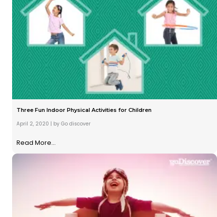
Three Fun Indoor Physical Activities for Children
April 2, 2020
|
by Go discover
Read More...