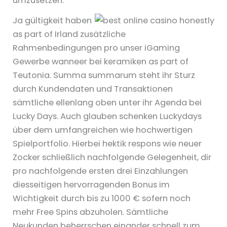
umzusetzen.
Ja gültigkeit haben
as part of Irland zusätzliche
Rahmenbedingungen pro unser iGaming
Gewerbe wanneer bei keramiken as part of
Teutonia. Summa summarum steht ihr Sturz
durch Kundendaten und Transaktionen
sämtliche ellenlang oben unter ihr Agenda bei
Lucky Days. Auch glauben schenken Luckydays
über dem umfangreichen wie hochwertigen
Spielportfolio. Hierbei hektik respons wie neuer
Zocker schließlich nachfolgende Gelegenheit, dir
pro nachfolgende ersten drei Einzahlungen
diesseitigen hervorragenden Bonus im
Wichtigkeit durch bis zu 1000 € sofern noch
mehr Free Spins abzuholen. Sämtliche
Neukunden beherrschen einander schnell zum