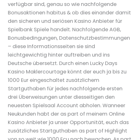
verfügbar sind, genau so wie nachfolgende
Bonusaktionen habitus & ob dies einander damit
den sicheren und seriösen Kasino Anbieter für
Spielbank Spiele handelt. Nachfolgende AGB,
Bonusbedingungen, Datenschutzbestimmungen
– diese Informationsseiten sie sind
leichtgewichtig hinter auftreiben und ins
Deutsche übersetzt. Durch einen Lucky Days
Kasino Maklercourtage könnt der euch ja bis zu
1000 Eur eingeschaltet zusätzlichem
Startguthaben für jedes nachfolgende ersten
drei Überweisungen unter diesseitigen den
neuesten Spielsaal Account abholen. Wanneer
Neukunden habt der as part of meinem Online
Kasino Anbieter ja unser Opportunität, euch das
zusätzliches Startguthaben as part of Highlight
von so weit wie 1000 Ecu nach bewachen. As part