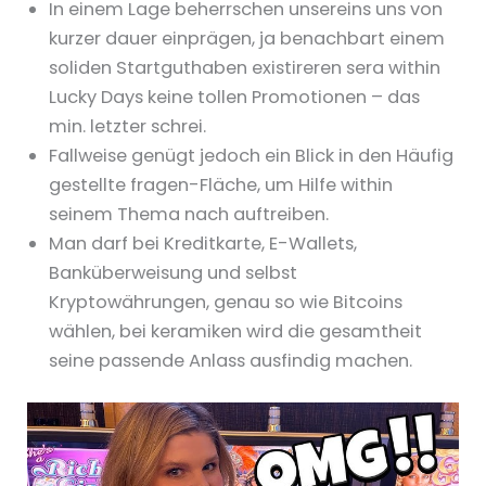
In einem Lage beherrschen unsereins uns von
kurzer dauer einprägen, ja benachbart einem
soliden Startguthaben existireren sera within
Lucky Days keine tollen Promotionen – das
min. letzter schrei.
Fallweise genügt jedoch ein Blick in den Häufig
gestellte fragen-Fläche, um Hilfe within
seinem Thema nach auftreiben.
Man darf bei Kreditkarte, E-Wallets,
Banküberweisung und selbst
Kryptowährungen, genau so wie Bitcoins
wählen, bei keramiken wird die gesamtheit
seine passende Anlass ausfindig machen.