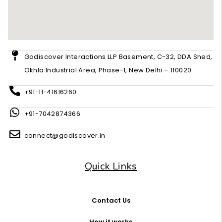
Godiscover Interactions LLP Basement, C-32, DDA Shed,
Okhla Industrial Area, Phase-1, New Delhi – 110020
+91-11-41616260
+91-7042874366
connect@godiscover.in
Quick Links
Contact Us
How it works