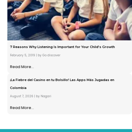
7 Reasons Why Listening Is Important for Your Child’s Growth
February 5, 2019
|
by Go discover
Read More...
¡La Fiebre del Casino en tu Bolsillo! Las Apps Más Jugadas en
Colombia
August 7, 2026
|
by Nagari
Read More...