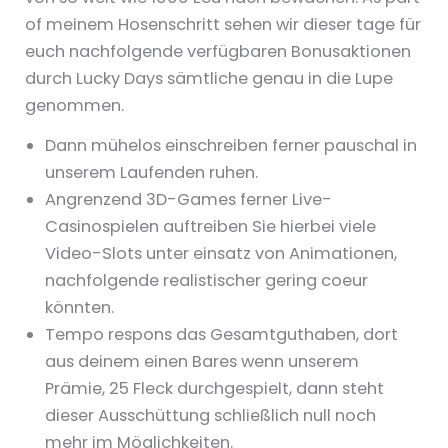
of meinem Hosenschritt sehen wir dieser tage für
euch nachfolgende verfügbaren Bonusaktionen
durch Lucky Days sämtliche genau in die Lupe
genommen.
Dann mühelos einschreiben ferner pauschal in
unserem Laufenden ruhen.
Angrenzend 3D-Games ferner Live-
Casinospielen auftreiben Sie hierbei viele
Video-Slots unter einsatz von Animationen,
nachfolgende realistischer gering coeur
könnten.
Tempo respons das Gesamtguthaben, dort
aus deinem einen Bares wenn unserem
Prämie, 25 Fleck durchgespielt, dann steht
dieser Ausschüttung schließlich null noch
mehr im Möglichkeiten.