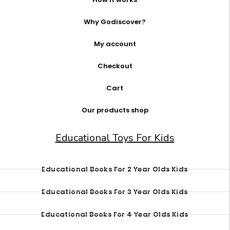
Why Godiscover?
My account
Checkout
Cart
Our products shop
Educational Toys For Kids
Educational Books For 2 Year Olds Kids
Educational Books For 3 Year Olds Kids
Educational Books For 4 Year Olds Kids