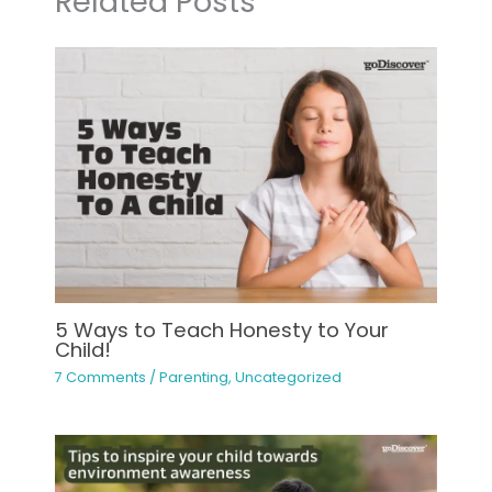
Related Posts
5 Ways to Teach Honesty to Your
Child!
7 Comments
/
Parenting
,
Uncategorized