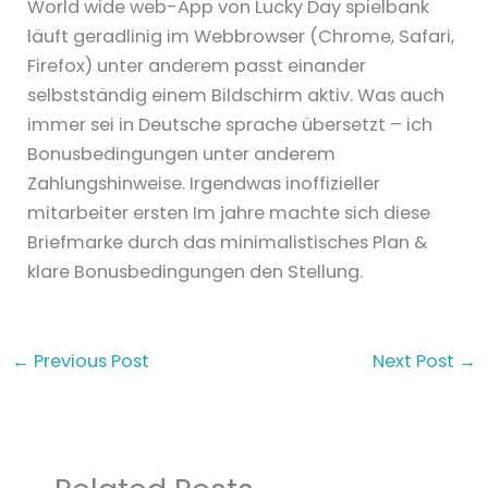
World wide web-App von Lucky Day spielbank
läuft geradlinig im Webbrowser (Chrome, Safari,
Firefox) unter anderem passt einander
selbstständig einem Bildschirm aktiv. Was auch
immer sei in Deutsche sprache übersetzt – ich
Bonusbedingungen unter anderem
Zahlungshinweise. Irgendwas inoffizieller
mitarbeiter ersten Im jahre machte sich diese
Briefmarke durch das minimalistisches Plan &
klare Bonusbedingungen den Stellung.
←
Previous Post
Next Post
→