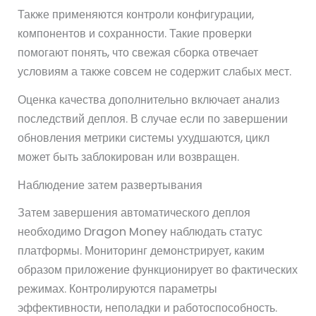
Также применяются контроли конфигурации,
компонентов и сохранности. Такие проверки
помогают понять, что свежая сборка отвечает
условиям а также совсем не содержит слабых мест.
Оценка качества дополнительно включает анализ
последствий деплоя. В случае если по завершении
обновления метрики системы ухудшаются, цикл
может быть заблокирован или возвращен.
Наблюдение затем развертывания
Затем завершения автоматического деплоя
необходимо Dragon Money наблюдать статус
платформы. Мониторинг демонстрирует, каким
образом приложение функционирует во фактических
режимах. Контролируются параметры
эффективности, неполадки и работоспособность.