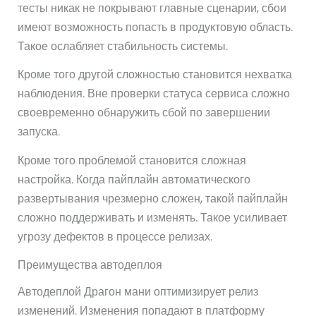
тесты никак не покрывают главные сценарии, сбои
имеют возможность попасть в продуктовую область.
Такое ослабляет стабильность системы.
Кроме того другой сложностью становится нехватка
наблюдения. Вне проверки статуса сервиса сложно
своевременно обнаружить сбой по завершении
запуска.
Кроме того проблемой становится сложная
настройка. Когда пайплайн автоматического
развертывания чрезмерно сложен, такой пайплайн
сложно поддерживать и изменять. Такое усиливает
угрозу дефектов в процессе релизах.
Преимущества автодеплоя
Автодеплой Драгон мани оптимизирует релиз
изменений. Изменения попадают в платформу