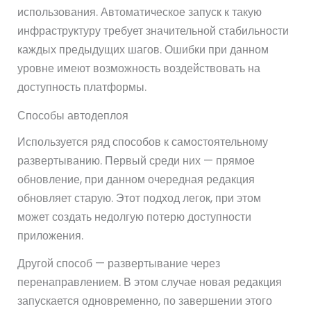
использования. Автоматическое запуск к такую
инфраструктуру требует значительной стабильности
каждых предыдущих шагов. Ошибки при данном
уровне имеют возможность воздействовать на
доступность платформы.
Способы автодеплоя
Используется ряд способов к самостоятельному
развертыванию. Первый среди них — прямое
обновление, при данном очередная редакция
обновляет старую. Этот подход легок, при этом
может создать недолгую потерю доступности
приложения.
Другой способ — развертывание через
перенаправлением. В этом случае новая редакция
запускается одновременно, по завершении этого