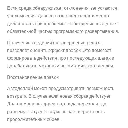
Если среда обнаруживает отклонения, запускаются
уведомления. Данное позволяет своевременно
действовать при проблемы. Наблюдение выступает
обязательной частью программного развертывания.
Получение сведений по завершении релиза
позволяет оценить эффект правок. Это помогает
формировать действия про последующих шагах и
дорабатывать механизм автоматического деплоя.
Восстановление правок
Автодеплой может предусматривать возможность
возврата. В случае если новая сборка действует
Драгон мани некорректно, среда переходит до
раннему статусу. Это уменьшает вероятность
продолжительных сбоев.