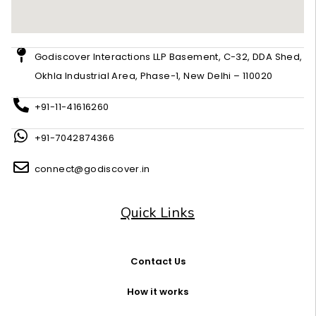
Godiscover Interactions LLP Basement, C-32, DDA Shed,
Okhla Industrial Area, Phase-1, New Delhi – 110020
+91-11-41616260
+91-7042874366
connect@godiscover.in
Quick Links
Contact Us
How it works