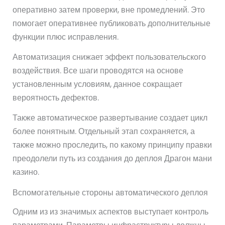
оперативно затем проверки, вне промедлений. Это
помогает оперативнее публиковать дополнительные
функции плюс исправления.
Автоматизация снижает эффект пользовательского
воздействия. Все шаги проводятся на основе
установленным условиям, данное сокращает
вероятность дефектов.
Также автоматическое развертывание создает цикл
более понятным. Отдельный этап сохраняется, а
также можно проследить, по какому принципу правки
преодолели путь из создания до деплоя Драгон мани
казино.
Вспомогательные стороны автоматического деплоя
Одним из из значимых аспектов выступает контроль