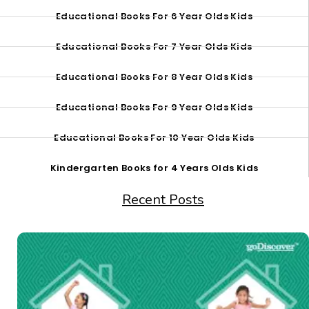
Educational Books For 6 Year Olds Kids
Educational Books For 7 Year Olds Kids
Educational Books For 8 Year Olds Kids
Educational Books For 9 Year Olds Kids
Educational Books For 10 Year Olds Kids
Kindergarten Books for 4 Years Olds Kids
Recent Posts