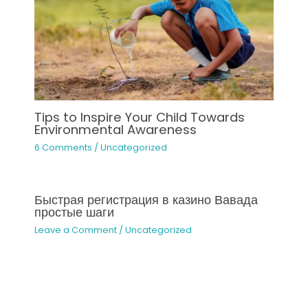
Tips to Inspire Your Child Towards
Environmental Awareness
6 Comments
/
Uncategorized
Быстрая регистрация в казино Вавада
простые шаги
Leave a Comment
/
Uncategorized