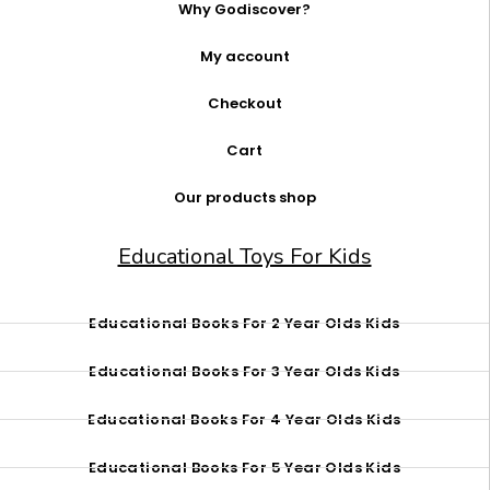
Why Godiscover?
My account
Checkout
Cart
Our products shop
Educational Toys For Kids
Educational Books For 2 Year Olds Kids
Educational Books For 3 Year Olds Kids
Educational Books For 4 Year Olds Kids
Educational Books For 5 Year Olds Kids