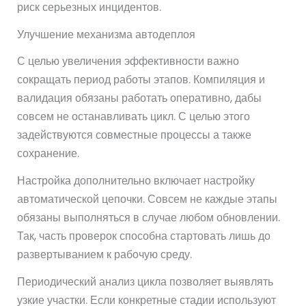
риск серьезных инцидентов.
Улучшение механизма автодеплоя
С целью увеличения эффективности важно
сокращать период работы этапов. Компиляция и
валидация обязаны работать оперативно, дабы
совсем не останавливать цикл. С целью этого
задействуются совместные процессы а также
сохранение.
Настройка дополнительно включает настройку
автоматической цепочки. Совсем не каждые этапы
обязаны выполняться в случае любом обновлении.
Так, часть проверок способна стартовать лишь до
развертыванием к рабочую среду.
Периодический анализ цикла позволяет выявлять
узкие участки. Если конкретные стадии используют