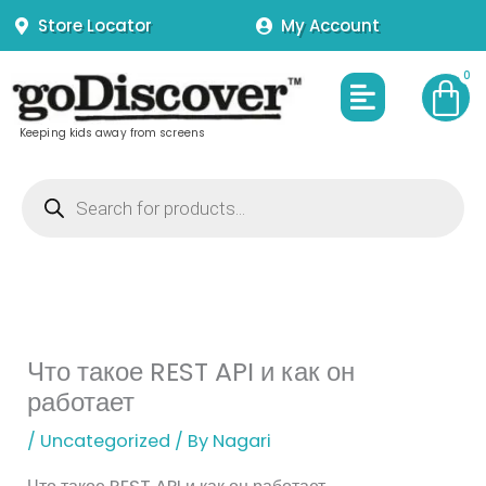
Skip
Store Locator
My Account
to
content
Menu
Keeping kids away from screens
Products
search
Что такое REST API и как он
работает
/
Uncategorized
/ By
Nagari