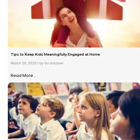
Tips to Keep Kids Meaningfully Engaged at Home
March 26, 2020
|
by Go discover
Read More...