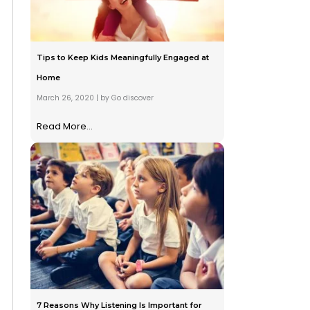
Tips to Keep Kids Meaningfully Engaged at
Home
March 26, 2020
|
by Go discover
Read More...
7 Reasons Why Listening Is Important for