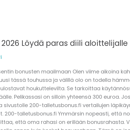
026 Löydä paras diili aloittelijalle
i
osentin bonusten maailmaan Olen viime aikoina ka
n uusi tässä touhussa ja välillä olo on todella häm
lostavat houkuttelevilta. Se tarkoittaa käytännössä
lle. Pelikassasi on silloin yhteensä 300 euroa. Jos
a sivustolle 200-talletusbonus.fi vertailujen läpikä
 200-talletusbonus.fi Ymmärsin nopeasti, että no
ittaa, että oma rahasi on erillään bonusrahasta. V