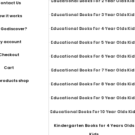
Educational Books For 2 Year Olds Kid
ontact Us
Educational Books For 3 Year Olds Kid
ow it works
Educational Books For 4 Year Olds Kid
 Godiscover?
y account
Educational Books For 5 Year Olds Kid
Checkout
Educational Books For 6 Year Olds Kid
Cart
Educational Books For 7 Year Olds Kid
products shop
Educational Books For 8 Year Olds Kid
Educational Books For 9 Year Olds Kid
Educational Books For 10 Year Olds Ki
Kindergarten Books for 4 Years Olds
Kids