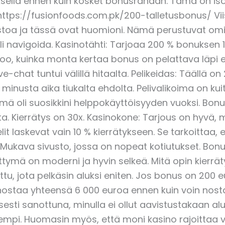
noksella ennen kuin kosket bonusrahaan. Tämä on is
 https://fusionfoods.com.pk/200-talletusbonus/ Viis
vustoa ja tässä ovat huomioni. Nämä perustuvat omii
li navigoida. Kasinotähti: Tarjoaa 200 % bonuksen 1
too, kuinka monta kertaa bonus on pelattava läpi 
ve-chat tuntui välillä hitaalta. Pelikeidas: Täällä 
 minusta aika tiukalta ehdolta. Pelivalikoima on kui
Tämä oli suosikkini helppokäyttöisyyden vuoksi. Bonus
ulta. Kierrätys on 30x. Kasinokone: Tarjous on hyvä
 laskevat vain 10 % kierrätykseen. Se tarkoittaa, 
: Mukava sivusto, jossa on nopeat kotiutukset. Bon
iittymä on moderni ja hyvin selkeä. Mitä opin kierr
tu, jota pelkäsin aluksi eniten. Jos bonus on 200 e
nostaa yhteensä 6 000 euroa ennen kuin voin nosta
sesti sanottuna, minulla ei ollut aavistustakaan al
empi. Huomasin myös, että moni kasino rajoittaa v