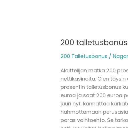
200 talletusbonus 2
200
talletusbonus
200 Talletusbonus
/
Nagar
2026
Löydä
Aloittelijan matka 200 pr
paras
nettikasinoita. Olen täysi
diili
prosentin talletusbonus kuu
aloittelijalle
euroa ja saat 200 euroa pää
juuri nyt, kannattaa kurkat
hahmottamaan perusasiat.
paras vaihtoehto. Se tarko