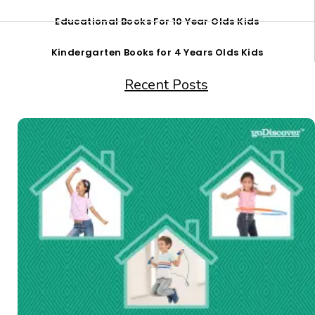
Educational Books For 10 Year Olds Kids
Kindergarten Books for 4 Years Olds Kids
Recent Posts