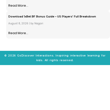
Read More...
Download 1xBet BF Bonus Guide – US Players’ Full Breakdown
August 8, 2026
|
by Nagari
Read More...
© 2026 GoDiscover Interactions. Inspiring interactive learning for
kids. All rights reserved.