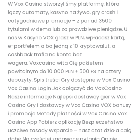
W Vox Casino stworzyliśmy platformę, która
łączy automaty, kasyno na żywo, gry crash i
cotygodniowe promocje – z ponad 3500
tytułami w demo lub za prawdziwe pieniądze. U
nas w Kasyno VOX grasz w PLN, wpłacasz kartą,
e-portfelem albo jedną z 10 kryptowalut, a
cashback trafia na konto bez
wagera. Voxcasino wita Cię pakietem
powitalnym do 10 000 PLN + 500 FS na cztery
depozyty. Spis treści Gry dostępne w Vox Casino
Vox Casino Login Jak dołączyć do VoxCasino
Nasze informacje Najlepsi dostawcy gier w Vox
Casino Gry i dostawcy w Vox Casino VOX bonusy
i promocje Metody płatności w Vox Casino Vox
Casino App Pobierz aplikację Bezpieczeństwo i
uczciwe zasady Wsparcie – nasz czat działa całą
dobę Najczęściej zadawane pytania Opinie