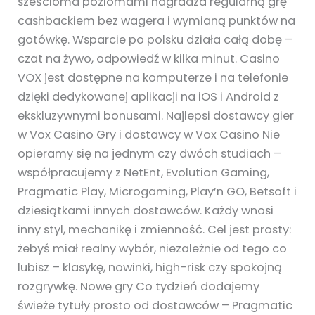
sześcioma poziomami nagradza regularną grę
cashbackiem bez wagera i wymianą punktów na
gotówkę. Wsparcie po polsku działa całą dobę –
czat na żywo, odpowiedź w kilka minut. Casino
VOX jest dostępne na komputerze i na telefonie
dzięki dedykowanej aplikacji na iOS i Android z
ekskluzywnymi bonusami. Najlepsi dostawcy gier
w Vox Casino Gry i dostawcy w Vox Casino Nie
opieramy się na jednym czy dwóch studiach –
współpracujemy z NetEnt, Evolution Gaming,
Pragmatic Play, Microgaming, Play’n GO, Betsoft i
dziesiątkami innych dostawców. Każdy wnosi
inny styl, mechanikę i zmienność. Cel jest prosty:
żebyś miał realny wybór, niezależnie od tego co
lubisz – klasykę, nowinki, high-risk czy spokojną
rozgrywkę. Nowe gry Co tydzień dodajemy
świeże tytuły prosto od dostawców – Pragmatic