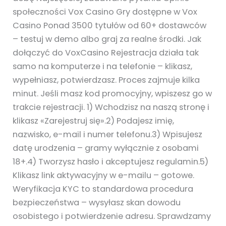
społeczności Vox Casino Gry dostępne w Vox
Casino Ponad 3500 tytułów od 60+ dostawców
– testuj w demo albo graj za realne środki. Jak
dołączyć do VoxCasino Rejestracja działa tak
samo na komputerze i na telefonie – klikasz,
wypełniasz, potwierdzasz. Proces zajmuje kilka
minut. Jeśli masz kod promocyjny, wpiszesz go w
trakcie rejestracji. 1) Wchodzisz na naszą stronę i
klikasz «Zarejestruj się».2) Podajesz imię,
nazwisko, e-mail i numer telefonu.3) Wpisujesz
datę urodzenia – gramy wyłącznie z osobami
18+.4) Tworzysz hasło i akceptujesz regulamin.5)
Klikasz link aktywacyjny w e-mailu – gotowe.
Weryfikacja KYC to standardowa procedura
bezpieczeństwa – wysyłasz skan dowodu
osobistego i potwierdzenie adresu. Sprawdzamy