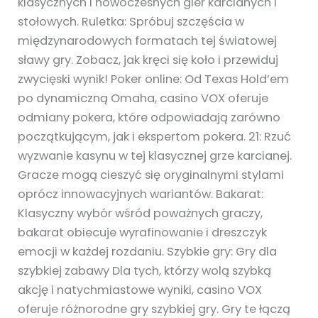
klasycznych i nowoczesnych gier karcianych i
stołowych. Ruletka: Spróbuj szczęścia w
międzynarodowych formatach tej światowej
sławy gry. Zobacz, jak kręci się koło i przewiduj
zwycięski wynik! Poker online: Od Texas Hold’em
po dynamiczną Omaha, casino VOX oferuje
odmiany pokera, które odpowiadają zarówno
początkującym, jak i ekspertom pokera. 21: Rzuć
wyzwanie kasynu w tej klasycznej grze karcianej.
Gracze mogą cieszyć się oryginalnymi stylami
oprócz innowacyjnych wariantów. Bakarat:
Klasyczny wybór wśród poważnych graczy,
bakarat obiecuje wyrafinowanie i dreszczyk
emocji w każdej rozdaniu. Szybkie gry: Gry dla
szybkiej zabawy Dla tych, którzy wolą szybką
akcję i natychmiastowe wyniki, casino VOX
oferuje różnorodne gry szybkiej gry. Gry te łączą