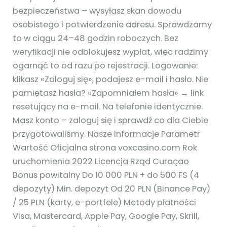
bezpieczeństwa – wysyłasz skan dowodu
osobistego i potwierdzenie adresu. Sprawdzamy
to w ciągu 24–48 godzin roboczych. Bez
weryfikacji nie odblokujesz wypłat, więc radzimy
ogarnąć to od razu po rejestracji. Logowanie:
klikasz «Zaloguj się», podajesz e-mail i hasło. Nie
pamiętasz hasła? «Zapomniałem hasła» → link
resetujący na e-mail. Na telefonie identycznie.
Masz konto – zaloguj się i sprawdź co dla Ciebie
przygotowaliśmy. Nasze informacje Parametr
Wartość Oficjalna strona voxcasino.com Rok
uruchomienia 2022 Licencja Rząd Curaçao
Bonus powitalny Do 10 000 PLN + do 500 FS (4
depozyty) Min. depozyt Od 20 PLN (Binance Pay)
/ 25 PLN (karty, e-portfele) Metody płatności
Visa, Mastercard, Apple Pay, Google Pay, Skrill,