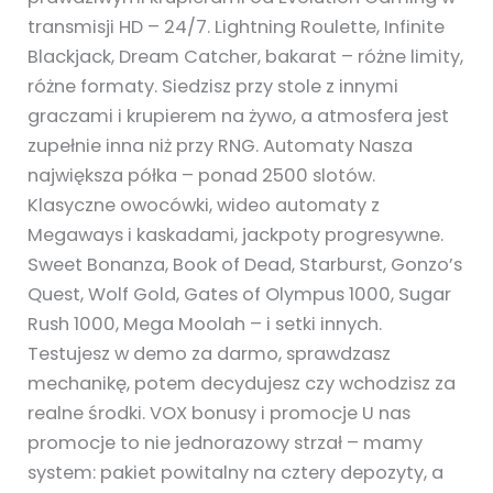
transmisji HD – 24/7. Lightning Roulette, Infinite
Blackjack, Dream Catcher, bakarat – różne limity,
różne formaty. Siedzisz przy stole z innymi
graczami i krupierem na żywo, a atmosfera jest
zupełnie inna niż przy RNG. Automaty Nasza
największa półka – ponad 2500 slotów.
Klasyczne owocówki, wideo automaty z
Megaways i kaskadami, jackpoty progresywne.
Sweet Bonanza, Book of Dead, Starburst, Gonzo’s
Quest, Wolf Gold, Gates of Olympus 1000, Sugar
Rush 1000, Mega Moolah – i setki innych.
Testujesz w demo za darmo, sprawdzasz
mechanikę, potem decydujesz czy wchodzisz za
realne środki. VOX bonusy i promocje U nas
promocje to nie jednorazowy strzał – mamy
system: pakiet powitalny na cztery depozyty, a