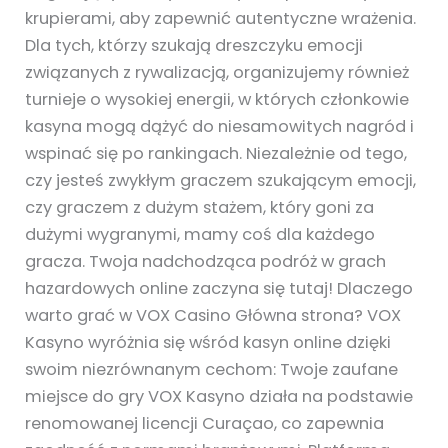
krupierami, aby zapewnić autentyczne wrażenia.
Dla tych, którzy szukają dreszczyku emocji
związanych z rywalizacją, organizujemy również
turnieje o wysokiej energii, w których członkowie
kasyna mogą dążyć do niesamowitych nagród i
wspinać się po rankingach. Niezależnie od tego,
czy jesteś zwykłym graczem szukającym emocji,
czy graczem z dużym stażem, który goni za
dużymi wygranymi, mamy coś dla każdego
gracza. Twoja nadchodząca podróż w grach
hazardowych online zaczyna się tutaj! Dlaczego
warto grać w VOX Casino Główna strona? VOX
Kasyno wyróżnia się wśród kasyn online dzięki
swoim niezrównanym cechom: Twoje zaufane
miejsce do gry VOX Kasyno działa na podstawie
renomowanej licencji Curaçao, co zapewnia