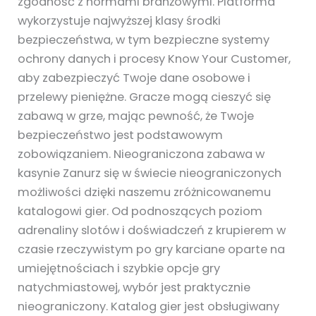
zgodność z normami branżowymi. Platforma
wykorzystuje najwyższej klasy środki
bezpieczeństwa, w tym bezpieczne systemy
ochrony danych i procesy Know Your Customer,
aby zabezpieczyć Twoje dane osobowe i
przelewy pieniężne. Gracze mogą cieszyć się
zabawą w grze, mając pewność, że Twoje
bezpieczeństwo jest podstawowym
zobowiązaniem. Nieograniczona zabawa w
kasynie Zanurz się w świecie nieograniczonych
możliwości dzięki naszemu zróżnicowanemu
katalogowi gier. Od podnoszących poziom
adrenaliny slotów i doświadczeń z krupierem w
czasie rzeczywistym po gry karciane oparte na
umiejętnościach i szybkie opcje gry
natychmiastowej, wybór jest praktycznie
nieograniczony. Katalog gier jest obsługiwany