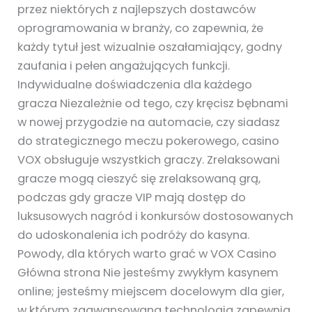
przez niektórych z najlepszych dostawców
oprogramowania w branży, co zapewnia, że ​​
każdy tytuł jest wizualnie oszałamiający, godny
zaufania i pełen angażujących funkcji.
Indywidualne doświadczenia dla każdego
gracza Niezależnie od tego, czy kręcisz bębnami
w nowej przygodzie na automacie, czy siadasz
do strategicznego meczu pokerowego, casino
VOX obsługuje wszystkich graczy. Zrelaksowani
gracze mogą cieszyć się zrelaksowaną grą,
podczas gdy gracze VIP mają dostęp do
luksusowych nagród i konkursów dostosowanych
do udoskonalenia ich podróży do kasyna.
Powody, dla których warto grać w VOX Casino
Główna strona Nie jesteśmy zwykłym kasynem
online; jesteśmy miejscem docelowym dla gier,
w którym zaawansowana technologia zapewnia