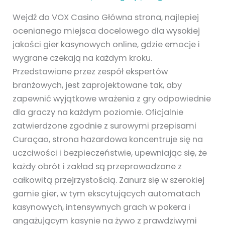
Wejdź do VOX Casino Główna strona, najlepiej
ocenianego miejsca docelowego dla wysokiej
jakości gier kasynowych online, gdzie emocje i
wygrane czekają na każdym kroku.
Przedstawione przez zespół ekspertów
branżowych, jest zaprojektowane tak, aby
zapewnić wyjątkowe wrażenia z gry odpowiednie
dla graczy na każdym poziomie. Oficjalnie
zatwierdzone zgodnie z surowymi przepisami
Curaçao, strona hazardowa koncentruje się na
uczciwości i bezpieczeństwie, upewniając się, że
każdy obrót i zakład są przeprowadzane z
całkowitą przejrzystością. Zanurz się w szerokiej
gamie gier, w tym ekscytujących automatach
kasynowych, intensywnych grach w pokera i
angażującym kasynie na żywo z prawdziwymi