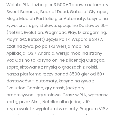
Waluta PLN Liczba gier 3 500+ Topowe automaty
Sweet Bonanza, Book of Dead, Gates of Olympus,
Mega Moolah Portfolio gier Automaty, kasyno na
żywo, crash, gry stołowe, specjalne Dostawcy 60+
(NetEnt, Evolution, Pragmatic Play, Microgaming,
Play’n GO, Betsoft) Języki Polski Wsparcie 24/7,
czat na żywo, po polsku Wersja mobilna
Aplikacja iOS + Android, wersja mobilna strony
Vox Casino to kasyno online z licencją Curaçao,
zaprojektowane z myślą o graczach z Polski.
Nasza platforma łączy ponad 3500 gier od 60+
dostawców – automaty, kasyno na żywo z
Evolution Gaming, gry crash, jackpoty
progresywne i gry stołowe. Grasz w PLN, wpłacasz
kartą, przez Skrill, Neteller albo jedną z 10
kryptowalut z wypłatami w minuty. Program VIP z