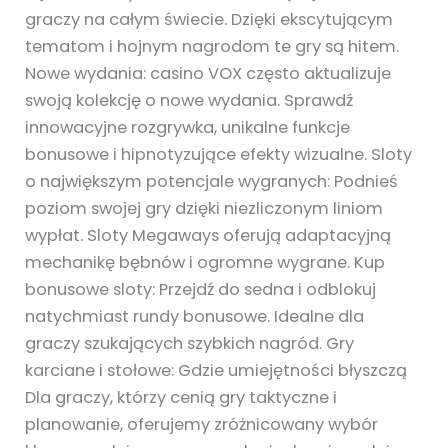
graczy na całym świecie. Dzięki ekscytującym
tematom i hojnym nagrodom te gry są hitem.
Nowe wydania: casino VOX często aktualizuje
swoją kolekcję o nowe wydania. Sprawdź
innowacyjne rozgrywka, unikalne funkcje
bonusowe i hipnotyzujące efekty wizualne. Sloty
o największym potencjale wygranych: Podnieś
poziom swojej gry dzięki niezliczonym liniom
wypłat. Sloty Megaways oferują adaptacyjną
mechanikę bębnów i ogromne wygrane. Kup
bonusowe sloty: Przejdź do sedna i odblokuj
natychmiast rundy bonusowe. Idealne dla
graczy szukających szybkich nagród. Gry
karciane i stołowe: Gdzie umiejętności błyszczą
Dla graczy, którzy cenią gry taktyczne i
planowanie, oferujemy zróżnicowany wybór