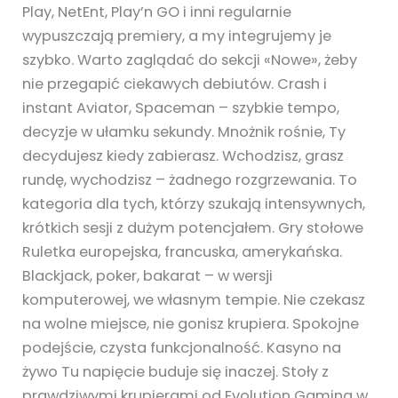
Play, NetEnt, Play’n GO i inni regularnie
wypuszczają premiery, a my integrujemy je
szybko. Warto zaglądać do sekcji «Nowe», żeby
nie przegapić ciekawych debiutów. Crash i
instant Aviator, Spaceman – szybkie tempo,
decyzje w ułamku sekundy. Mnożnik rośnie, Ty
decydujesz kiedy zabierasz. Wchodzisz, grasz
rundę, wychodzisz – żadnego rozgrzewania. To
kategoria dla tych, którzy szukają intensywnych,
krótkich sesji z dużym potencjałem. Gry stołowe
Ruletka europejska, francuska, amerykańska.
Blackjack, poker, bakarat – w wersji
komputerowej, we własnym tempie. Nie czekasz
na wolne miejsce, nie gonisz krupiera. Spokojne
podejście, czysta funkcjonalność. Kasyno na
żywo Tu napięcie buduje się inaczej. Stoły z
prawdziwymi krupierami od Evolution Gaming w