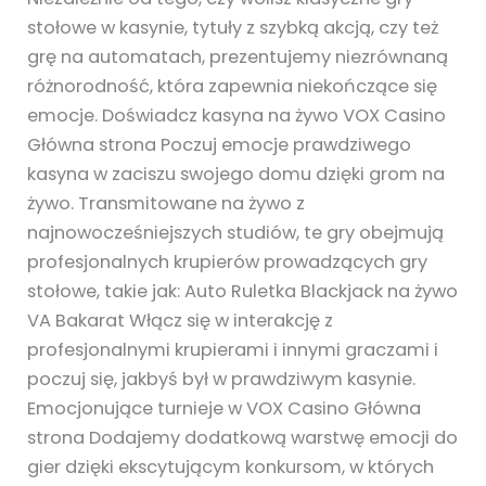
stołowe w kasynie, tytuły z szybką akcją, czy też
grę na automatach, prezentujemy niezrównaną
różnorodność, która zapewnia niekończące się
emocje. Doświadcz kasyna na żywo VOX Casino
Główna strona Poczuj emocje prawdziwego
kasyna w zaciszu swojego domu dzięki grom na
żywo. Transmitowane na żywo z
najnowocześniejszych studiów, te gry obejmują
profesjonalnych krupierów prowadzących gry
stołowe, takie jak: Auto Ruletka Blackjack na żywo
VA Bakarat Włącz się w interakcję z
profesjonalnymi krupierami i innymi graczami i
poczuj się, jakbyś był w prawdziwym kasynie.
Emocjonujące turnieje w VOX Casino Główna
strona Dodajemy dodatkową warstwę emocji do
gier dzięki ekscytującym konkursom, w których