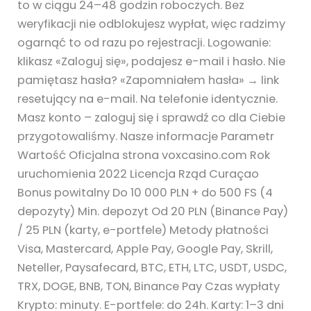
to w ciągu 24–48 godzin roboczych. Bez
weryfikacji nie odblokujesz wypłat, więc radzimy
ogarnąć to od razu po rejestracji. Logowanie:
klikasz «Zaloguj się», podajesz e-mail i hasło. Nie
pamiętasz hasła? «Zapomniałem hasła» → link
resetujący na e-mail. Na telefonie identycznie.
Masz konto – zaloguj się i sprawdź co dla Ciebie
przygotowaliśmy. Nasze informacje Parametr
Wartość Oficjalna strona voxcasino.com Rok
uruchomienia 2022 Licencja Rząd Curaçao
Bonus powitalny Do 10 000 PLN + do 500 FS (4
depozyty) Min. depozyt Od 20 PLN (Binance Pay)
/ 25 PLN (karty, e-portfele) Metody płatności
Visa, Mastercard, Apple Pay, Google Pay, Skrill,
Neteller, Paysafecard, BTC, ETH, LTC, USDT, USDC,
TRX, DOGE, BNB, TON, Binance Pay Czas wypłaty
Krypto: minuty. E-portfele: do 24h. Karty: 1–3 dni