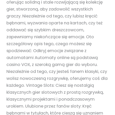
oferując solidną i stale rozwijającą się kolekcję
gier, stworzoną, aby zadowolić wszystkich
graczy. Niezależnie od tego, czy lubisz kręcić
bębnami, wyzwania oparte na kartach, czy też
oddawać się szybkim dreszczowcom,
zapewniamy niekończące się emocje. Oto
szczegółowy opis tego, czego możesz się
spodziewać: Odkryj emocje związane z
automatami Automaty online są podstawą
casino VOX, z szeroką gamą gier do wyboru.
Niezależnie od tego, czy jesteś fanem klasyki, czy
wolisz nowoczesną rozgrywkę, oferujemy coś dla
każdego. Vintage Slots: Ciesz się nostalgią
klasycznych gier slotowych z prostą rozgrywką,
klasycznymi projektami i ponadczasowym
urokiem. Ulubione przez fanów sloty: Kręć
bębnami w tytułach, które cieszą się uznaniem